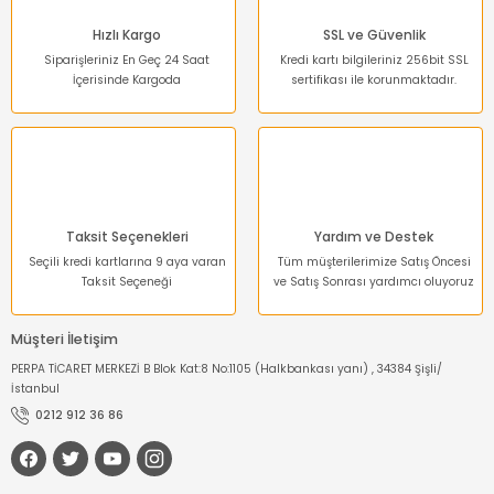
Hızlı Kargo
SSL ve Güvenlik
Siparişleriniz En Geç 24 Saat
Kredi kartı bilgileriniz 256bit SSL
İçerisinde Kargoda
sertifikası ile korunmaktadır.
Taksit Seçenekleri
Yardım ve Destek
Seçili kredi kartlarına 9 aya varan
Tüm müşterilerimize Satış Öncesi
Taksit Seçeneği
ve Satış Sonrası yardımcı oluyoruz
Müşteri İletişim
PERPA TİCARET MERKEZİ B Blok Kat:8 No:1105 (Halkbankası yanı) , 34384 Şişli/
İstanbul
0212 912 36 86