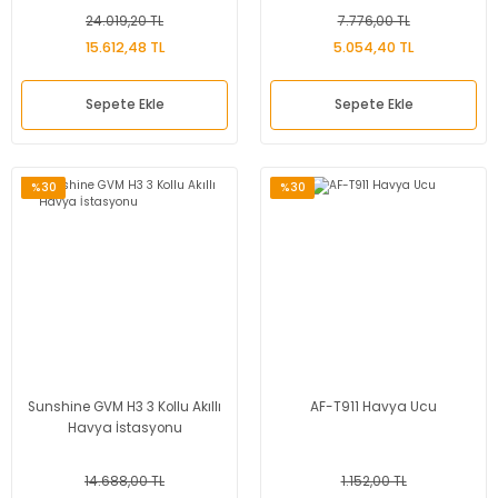
24.019,20 TL
7.776,00 TL
15.612,48 TL
5.054,40 TL
Sepete Ekle
Sepete Ekle
%30
%30
Sunshine GVM H3 3 Kollu Akıllı
AF-T911 Havya Ucu
Havya İstasyonu
14.688,00 TL
1.152,00 TL