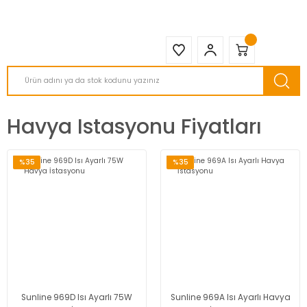
2950 TL ve Üstü Tüm Siparişlerinizde KARGO BEDAVA ( HepsiJET )
Havya Istasyonu Fiyatları
%35
%35
Sunline 969D Isı Ayarlı 75W
Sunline 969A Isı Ayarlı Havya