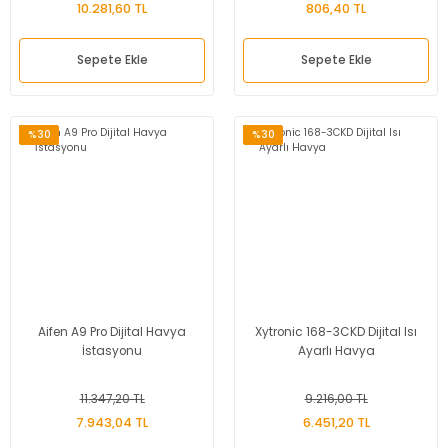
10.281,60 TL
806,40 TL
Sepete Ekle
Sepete Ekle
%30
%30
Aifen A9 Pro Dijital Havya
Xytronic 168-3CKD Dijital Isı
İstasyonu
Ayarlı Havya
11.347,20 TL
9.216,00 TL
7.943,04 TL
6.451,20 TL