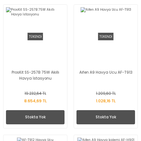
TÜKENDİ
TÜKENDİ
ProsKit SS-257B 75W Akıllı
Aifen A9 Havya Ucu AF-T913
Havya İstasyonu
19.232,64 TL
1.209,60 TL
8.654,69 TL
1.028,16 TL
Stokta Yok
Stokta Yok