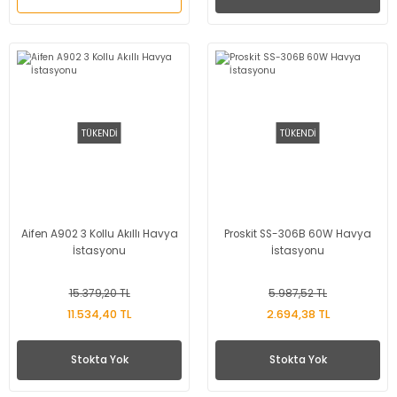
TÜKENDİ
TÜKENDİ
Aifen A902 3 Kollu Akıllı Havya
Proskit SS-306B 60W Havya
İstasyonu
İstasyonu
15.379,20 TL
5.987,52 TL
11.534,40 TL
2.694,38 TL
Stokta Yok
Stokta Yok