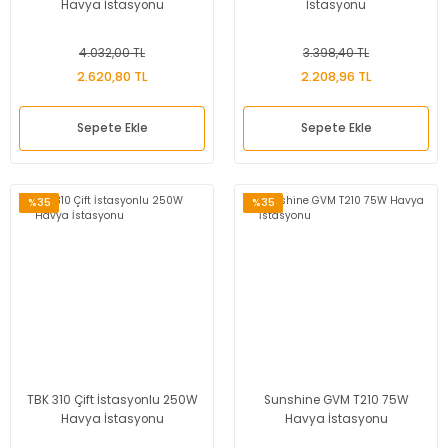
Havya İstasyonu
İstasyonu
4.032,00 TL
3.398,40 TL
2.620,80 TL
2.208,96 TL
Sepete Ekle
Sepete Ekle
%35
%35
TBK 310 Çift İstasyonlu 250W
Sunshine GVM T210 75W
Havya İstasyonu
Havya İstasyonu