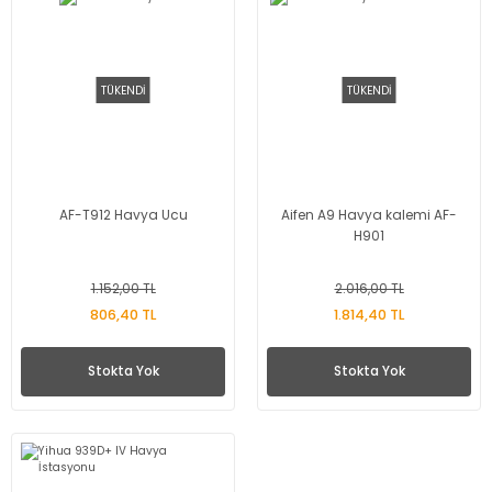
TÜKENDİ
TÜKENDİ
AF-T912 Havya Ucu
Aifen A9 Havya kalemi AF-
H901
1.152,00 TL
2.016,00 TL
806,40 TL
1.814,40 TL
Stokta Yok
Stokta Yok