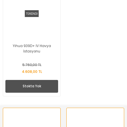
TÜKENDİ
Yihua 939D+ IV Havya
İstasyonu
5.760,00 TL
4.608,00 TL
Stokta Yok