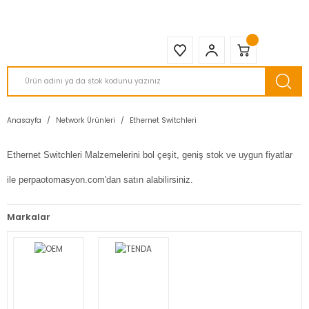
2950 TL ve Üstü Tüm Siparişlerinizde KARGO BEDAVA ( HepsiJET )
Anasayfa
Network Ürünleri
Ethernet Switchleri
Ethernet Switchleri Malzemelerini bol çeşit, geniş stok ve uygun fiyatlar
ile perpaotomasyon.com'dan satın alabilirsiniz.
Markalar