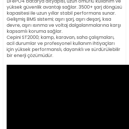
LiFePO4 batarya altyapısı, uzun ömürlü kullanım ve
yüksek güvenlik avantajı sağlar. 3500+ şarj döngüsü
kapasitesi ile uzun yıllar stabil performans sunar.
Gelişmiş BMS sistemi; aşırı şarj, aşırı deşarj, kısa
devre, aşırı ısınma ve voltaj dalgalanmalarına karşı
kapsamlı koruma sağlar.
Cepini ST2000; kamp, karavan, saha çalışmaları,
acil durumlar ve profesyonel kullanım ihtiyaçları
için yüksek performanslı, dayanıklı ve sürdürülebilir
bir enerji çözümüdür.