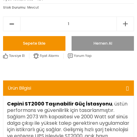
Stok Durumu
Mevcut
Sepete Ekle
Hemen Al
Tavsiye Et
Fiyat Alarmı
Yorum Yap
Ürün Bilgisi
Cepini ST2000 Taşınabilir Güç İstasyonu
, üstün
performans ve güvenilirlik için tasarlanmıştır.
Sağlam 2073 Wh kapasitesi ve 2000 Watt saf sinüs
dalga çıkışı ile yüksek talep gerektiren uygulamalar
için istikrarlı güç sağlar. Gelişmiş hızlı şarj teknolojisi
ve entegre UPS işleviyle ST2000, açık hava