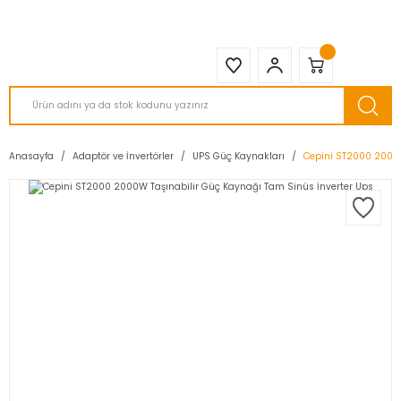
2950 TL ve Üstü Tüm Siparişlerinizde KARGO BEDAVA ( HepsiJET )
Anasayfa
Adaptör ve İnvertörler
UPS Güç Kaynakları
Cepini ST2000 2000W