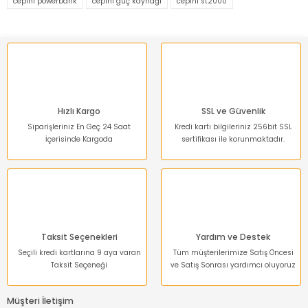
cepini powerbank
cepini güç kaynağı
cepini st2000
Ürün resmi kalitesiz, bozuk veya görüntülenemiyor.
Ürün açıklamasında eksik bilgiler bulunuyor.
Ürün bilgilerinde hatalar bulunuyor.
Ürün fiyatı diğer sitelerden daha pahalı.
Bu ürüne benzer farklı alternatifler olmalı.
Hızlı Kargo
SSL ve Güvenlik
Siparişleriniz En Geç 24 Saat
Kredi kartı bilgileriniz 256bit SSL
İçerisinde Kargoda
sertifikası ile korunmaktadır.
Gönder
Taksit Seçenekleri
Yardım ve Destek
Seçili kredi kartlarına 9 aya varan
Tüm müşterilerimize Satış Öncesi
Taksit Seçeneği
ve Satış Sonrası yardımcı oluyoruz
Müşteri İletişim