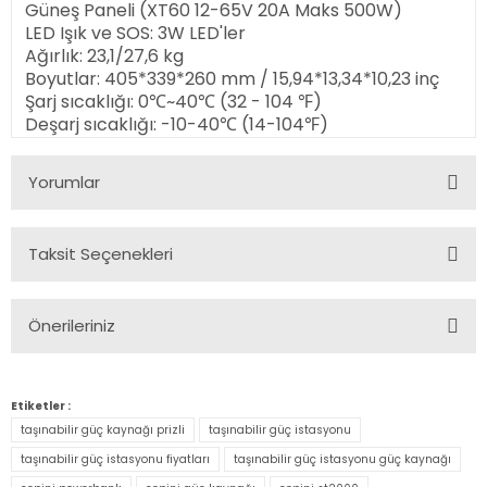
Güneş Paneli (XT60 12-65V 20A Maks 500W)
LED Işık ve SOS: 3W LED'ler
Ağırlık: 23,1/27,6 kg
Boyutlar: 405*339*260 mm / 15,94*13,34*10,23 inç
Şarj sıcaklığı: 0℃~40℃ (32 - 104 ℉)
Deşarj sıcaklığı: -10-40℃ (14-104℉)
Yorumlar
Taksit Seçenekleri
Bu ürüne ilk yorumu siz yapın!
Önerileriniz
Yorum Yaz
Bu ürünün fiyat bilgisi, resim, ürün açıklamalarında ve diğer
konularda yetersiz gördüğünüz noktaları öneri formunu
Etiketler :
kullanarak tarafımıza iletebilirsiniz.
taşınabilir güç kaynağı prizli
taşınabilir güç istasyonu
Görüş ve önerileriniz için teşekkür ederiz.
taşınabilir güç istasyonu fiyatları
taşınabilir güç istasyonu güç kaynağı