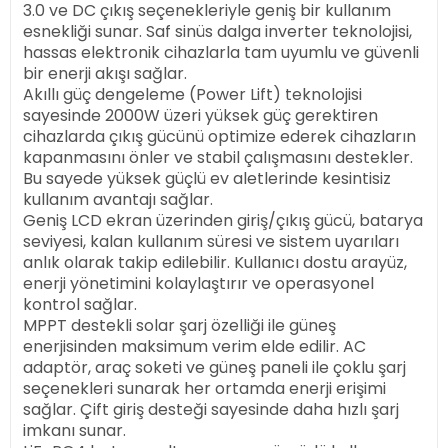
3.0 ve DC çıkış seçenekleriyle geniş bir kullanım
esnekliği sunar. Saf sinüs dalga inverter teknolojisi,
hassas elektronik cihazlarla tam uyumlu ve güvenli
bir enerji akışı sağlar.
Akıllı güç dengeleme (Power Lift) teknolojisi
sayesinde 2000W üzeri yüksek güç gerektiren
cihazlarda çıkış gücünü optimize ederek cihazların
kapanmasını önler ve stabil çalışmasını destekler.
Bu sayede yüksek güçlü ev aletlerinde kesintisiz
kullanım avantajı sağlar.
Geniş LCD ekran üzerinden giriş/çıkış gücü, batarya
seviyesi, kalan kullanım süresi ve sistem uyarıları
anlık olarak takip edilebilir. Kullanıcı dostu arayüz,
enerji yönetimini kolaylaştırır ve operasyonel
kontrol sağlar.
MPPT destekli solar şarj özelliği ile güneş
enerjisinden maksimum verim elde edilir. AC
adaptör, araç soketi ve güneş paneli ile çoklu şarj
seçenekleri sunarak her ortamda enerji erişimi
sağlar. Çift giriş desteği sayesinde daha hızlı şarj
imkanı sunar.