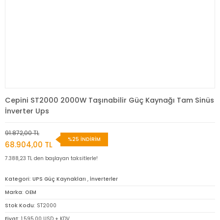
Cepini ST2000 2000W Taşınabilir Güç Kaynağı Tam Sinüs
İnverter Ups
91.872,00 TL
%25 İNDİRİM
68.904,00 TL
7.388,23 TL den başlayan taksitlerle!
Kategori
UPS Güç Kaynakları
,
İnverterler
Marka
OEM
Stok Kodu
ST2000
Fiyat
1.595,00 USD + KDV