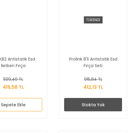
TÜKENDİ
B2 Antistatik Esd
Prolink 8'li Antistatik Esd
İletken Fırça
Fırça Seti
599,40 TL
915,84 TL
419,58 TL
412,13 TL
Sepete Ekle
Stokta Yok