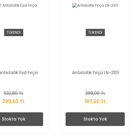
TÜKENDİ
TÜKENDİ
ntistatik Esd Fırça
Antistatik Fırça LN-2101
532,80 TL
288,00 TL
399,60 TL
187,20 TL
Stokta Yok
Stokta Yok