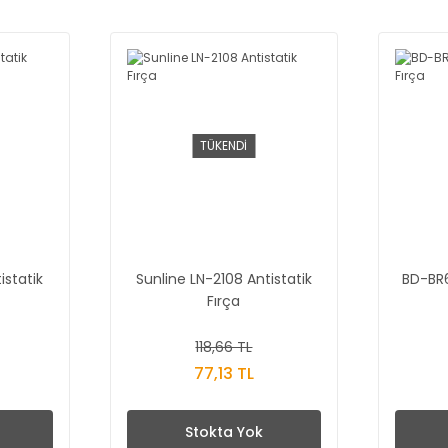
TÜKENDİ
istatik
Sunline LN-2108 Antistatik
BD-BR6
Fırça
118,66 TL
77,13 TL
Stokta Yok