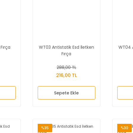
 Fırça
WT03 Antistatik Esd İletken
WT04 An
Fırça
288,00 TL
216,00 TL
Sepete Ekle
%35
%30