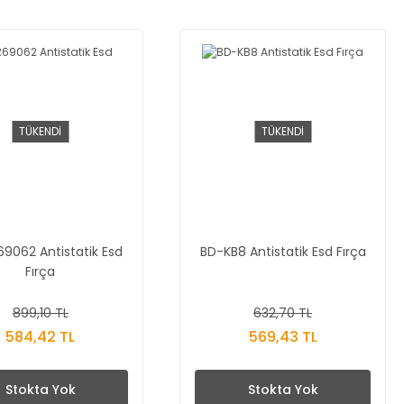
TÜKENDİ
TÜKENDİ
9062 Antistatik Esd
BD-KB8 Antistatik Esd Fırça
Fırça
899,10 TL
632,70 TL
584,42 TL
569,43 TL
Stokta Yok
Stokta Yok