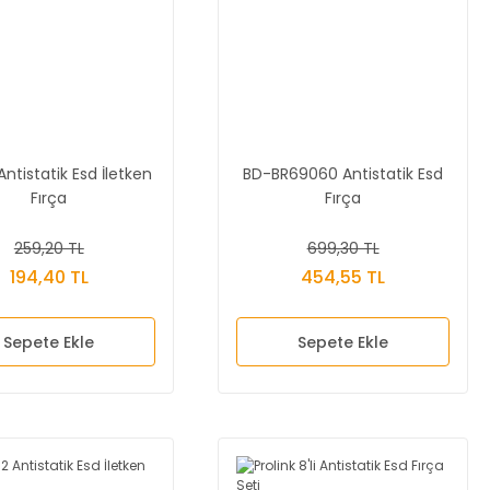
tistatik Esd İletken
BD-BR69060 Antistatik Esd
Fırça
Fırça
259,20 TL
699,30 TL
194,40 TL
454,55 TL
Sepete Ekle
Sepete Ekle