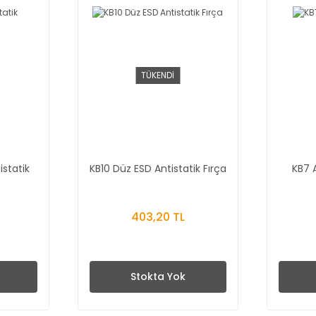
TÜKENDİ
istatik
KB10 Düz ESD Antistatik Fırça
KB7 A
403,20 TL
Stokta Yok