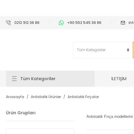
2
0212 912 36 86
+90 552 545 36 86
in
İLETİŞİM
Tüm Kategoriler
Anasayfa
Antistatik Ürünler
Antistatik Fırçalar
Ürün Grupları
Antistatik Fırça modellerini