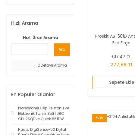
Hızlı Arama
Proskit AS-501D Ant
Hızlı Ürün Arama
Esd Fırça
Ara
617,47 TL
277,86 TL
Detaylı Arama
Sepete Ekle
En Populer Olanlar
Profesyonel Cep Telefonu ve
Elektronik Tamir Seti | JBC
%35
CD-2SQF ve Quick 861DW
Huato DigiSense-50 Dijital
Büyük Ekran Sıcaklık ve Nem