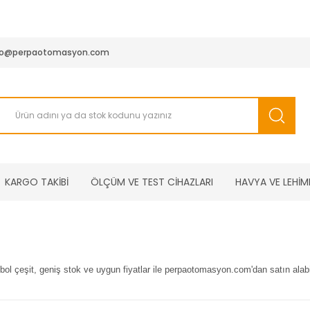
950 TL ve Üstü Tüm Siparişlerinizde KARGO BEDAVA ( HepsiJET
fo@perpaotomasyon.com
KARGO TAKİBİ
ÖLÇÜM VE TEST CİHAZLARI
HAVYA VE LEHİM
 bol çeşit, geniş stok ve uygun fiyatlar ile perpaotomasyon.com'dan satın alabil