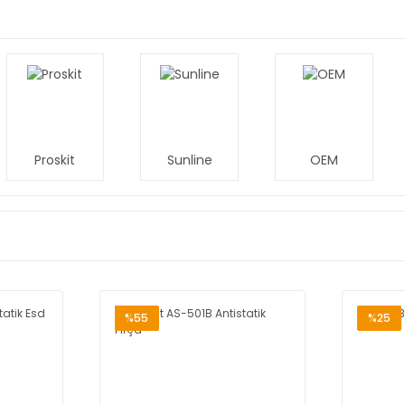
Proskit
Sunline
OEM
%55
%25