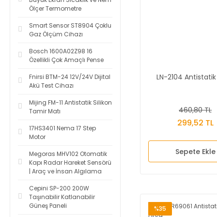
Ölçer Termometre
Smart Sensor ST8904 Çoklu
Gaz Ölçüm Cihazı
Bosch 1600A02Z98 16
Özellikli Çok Amaçlı Pense
LN-2104 Antistatik
Fnirsi BTM-24 12V/24V Dijital
Akü Test Cihazı
Mijing FM-11 Antistatik Silikon
460,80 TL
Tamir Matı
299,52 TL
17HS3401 Nema 17 Step
Motor
Sepete Ekle
Megoras MHV102 Otomatik
Kapı Radar Hareket Sensörü
| Araç ve İnsan Algılama
Cepini SP-200 200W
Taşınabilir Katlanabilir
Güneş Paneli
%35