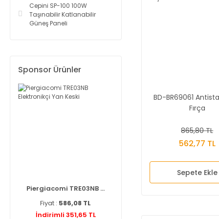
Cepini SP-100 100W
Taşınabilir Katlanabilir
Güneş Paneli
Sponsor Ürünler
BD-BR69061 Antista
Fırça
865,80 TL
562,77 TL
Sepete Ekle
Piergiacomi TRE03NB ...
Fiyat :
586,08 TL
İndirimli 351,65 TL