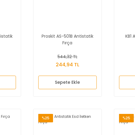
istatik
Proskit AS-501B Antistatik
KB1 
Fırça
544,32 TL
244,94 TL
Sepete Ekle
%25
%25