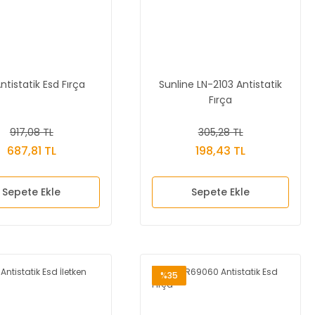
Antistatik Esd Fırça
Sunline LN-2103 Antistatik
Fırça
917,08 TL
305,28 TL
687,81 TL
198,43 TL
Sepete Ekle
Sepete Ekle
%35