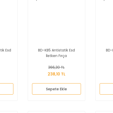
tik Esd
BD-KB5 Antistatik Esd
BD-K
İletken Fırça
366,30 TL
238,10 TL
Sepete Ekle