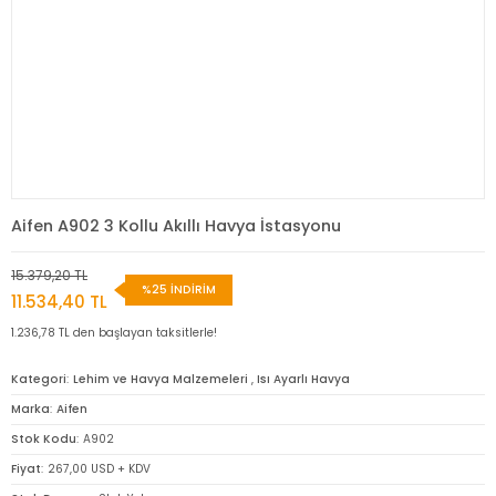
Aifen A902 3 Kollu Akıllı Havya İstasyonu
15.379,20 TL
%25 İNDİRİM
11.534,40 TL
1.236,78 TL den başlayan taksitlerle!
Kategori
Lehim ve Havya Malzemeleri
,
Isı Ayarlı Havya
Marka
Aifen
Stok Kodu
A902
Fiyat
267,00 USD + KDV