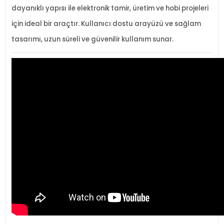
dayanıklı yapısı ile elektronik tamir,
üretim ve hobi projeleri
için ideal bir araçt
ır. Kullanıcı dostu aray
üzü ve sa
ğlam
tasarımı, uzun s
üreli ve güvenilir kullan
ım sunar.