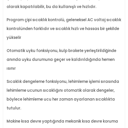
olarak kapatılabilir, bu da kullanışlı ve hızlıdır.
Program
çipi s
ıcaklık kontrol
ü, geleneksel AC voltaj s
ıcaklık
kontrol
ünden farkl
ıdır ve sıcaklık hızlı ve hassas bir şekilde
y
ükselir
Otomatik uyku fonksiyonu, kulp brakete yerle
ştirildiğinde
anında uyku durumuna ge
çer ve kald
ırıldığında hemen
ısınır
Sıcaklık dengeleme fonksiyonu, lehimleme işlemi sırasında
lehimleme ucunun sıcaklığını otomatik olarak dengeler,
b
öylece lehimleme ucu her zaman ayarlanan s
ıcaklıkta
tutulur.
Makine kısa devre yaptığında mekanik kısa devre koruma