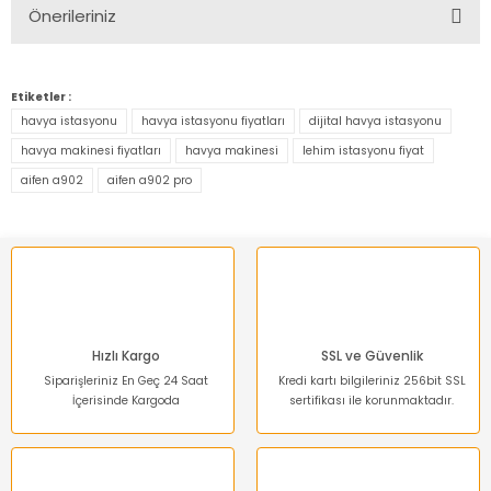
Önerileriniz
Yorum Yaz
Bu ürünün fiyat bilgisi, resim, ürün açıklamalarında ve diğer
konularda yetersiz gördüğünüz noktaları öneri formunu
Etiketler :
kullanarak tarafımıza iletebilirsiniz.
havya istasyonu
havya istasyonu fiyatları
dijital havya istasyonu
Görüş ve önerileriniz için teşekkür ederiz.
havya makinesi fiyatları
havya makinesi
lehim istasyonu fiyat
aifen a902
aifen a902 pro
Ürün resmi kalitesiz, bozuk veya görüntülenemiyor.
Ürün açıklamasında eksik bilgiler bulunuyor.
Ürün bilgilerinde hatalar bulunuyor.
Ürün fiyatı diğer sitelerden daha pahalı.
Bu ürüne benzer farklı alternatifler olmalı.
Hızlı Kargo
SSL ve Güvenlik
Siparişleriniz En Geç 24 Saat
Kredi kartı bilgileriniz 256bit SSL
İçerisinde Kargoda
sertifikası ile korunmaktadır.
Gönder