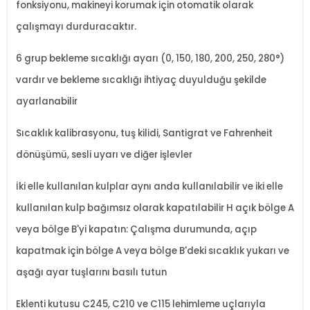
fonksiyonu, makineyi korumak i
çin otomatik olarak
çal
ışmayı durduracaktır.
6 grup bekleme sıcaklığı ayarı (0, 150, 180, 200, 250, 280
°)
vard
ır ve bekleme sıcaklığı ihtiya
ç duyuldu
ğu şekilde
ayarlanabilir
Sıcaklık kalibrasyonu, tuş kilidi, Santigrat ve Fahrenheit
d
önü
ş
ümü, sesli uyar
ı ve diğer işlevler
İki elle kullanılan kulplar aynı anda kullanılabilir ve iki elle
kullanılan kulp bağımsız olarak kapatılabilir H a
ç
ık b
ölge A
veya bölge B'yi kapat
ın:
Çal
ışma durumunda, a
ç
ıp
kapatmak i
çin bölge A veya bölge B'deki s
ıcaklık yukarı ve
aşağı ayar tuşlarını basılı tutun
Eklenti kutusu C245, C210 ve C115 lehimleme u
çlar
ıyla