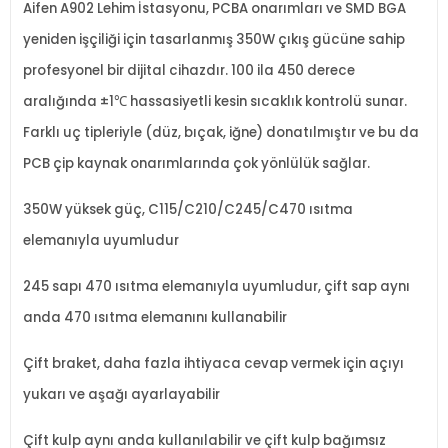
Aifen A902 Lehim
İstasyonu, PCBA onarımları ve SMD BGA
yeniden iş
çili
ği i
çin tasarlanm
ış 350W
ç
ıkış g
ücüne sahip
profesyonel bir dijital cihazd
ır. 100 ila 450 derece
aralığında
±1
℃
hassasiyetli kesin s
ıcaklık kontrol
ü sunar.
Farkl
ı u
ç tipleriyle (düz, b
ı
çak, i
ğne) donatılmıştır ve bu da
PCB
çip kaynak onar
ımlarında
çok yönlülük sa
ğlar.
350W y
üksek güç, C115/C210/C245/C470
ısıtma
elemanıyla uyumludur
245 sapı 470 ısıtma elemanıyla uyumludur,
çift sap ayn
ı
anda 470 ısıtma elemanını kullanabilir
Çift braket, daha fazla ihtiyaca cevap vermek için aç
ıyı
yukarı ve aşağı ayarlayabilir
Çift kulp ayn
ı anda kullanılabilir ve
çift kulp ba
ğımsız