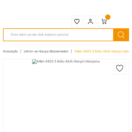
2950 TL ve Üstü Tüm Siparişlerinizde KARGO BEDAVA ( HepsiJET )
Anasayfa
Lehim ve Havya Malzemeleri
Aifen A902 3 Kollu Akıllı Havya İstas