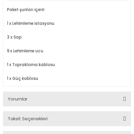
Paket şunları i
çerir:
1 x Lehimleme istasyonu
3 x Sap
9
x Lehimleme ucu
1 x Topraklama kablosu
1 x Güç kablosu
Yorumlar
Taksit Seçenekleri
Bu ürüne ilk yorumu siz yapın!