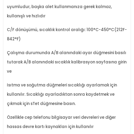
uyumludur, başka alet kullanmanıza gerek kalmaz,
kullanışlı ve hızlıdır
C/F d
önü
ş
ümü, s
ıcaklık kontrol aralığı: 100
°C-450°C(212F-
842°F)
Çal
ışma durumunda A/B alanındaki ayar d
ü
ğmesini basılı
tutarak A/B alanındaki sıcaklık kalibrasyon sayfasına girin
ve
Isıtma ve soğutma d
ü
ğmeleri sıcaklığı ayarlamak i
çin
kullan
ılır. Sıcaklığı ayarladıktan sonra kaydetmek ve
ç
ıkmak i
çin sTet dü
ğmesine basın.
Özellikle cep telefonu bilgisayar veri devreleri ve di
ğer
hassas devre kartı kaynakları i
çin kullan
ılır