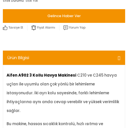
Stok Durumu
Stok Yok
Gelince Haber Ver
Tavsiye Et
Fiyat Alarmı
Yorum Yap
Ürün Bilgisi
Aifen A902
3
Kollu Havya Makinesi
C210
ve
C245 havya
uçlar
ı ile uyumlu olan
çok yönlü bir lehimleme
istasyonudur.
İki ayrı kolu sayesinde, farklı lehimleme
ihtiya
çlar
ına aynı anda cevap verebilir ve y
üksek verimlilik
sa
ğlar.
Bu makine, hassas sıcaklık kontrol
ü, h
ızlı ısıtma ve