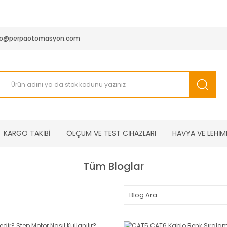
950 TL ve Üstü Tüm Siparişlerinizde KARGO BEDAVA ( HepsiJET
fo@perpaotomasyon.com
KARGO TAKİBİ
ÖLÇÜM VE TEST CİHAZLARI
HAVYA VE LEHİM
Tüm Bloglar