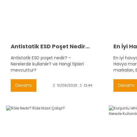
Antistatik ESD Poşet Nedir? Kullanım Alanları ve Çeşitleri
Antistatik ESD poşet nedir? -
En iyi havy
Nerelerde kullanılır? ve Hangi tipleri
Havya mark
mevcuttur?
markaları, 
Devamı
Devamı
10/06/2025
12:44