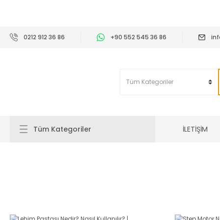
2
0212 912 36 86
+90 552 545 36 86
in
İLETİŞİM
Tüm Kategoriler