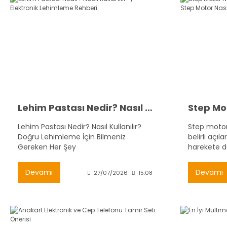
Lehim Pastası Nedir? Nasıl Kullanılır? | Elektronik Lehimleme Rehberi
Lehim Pastası Nedir? Nasıl Kullanılır?
Step motorla
Doğru Lehimleme İçin Bilmeniz
belirli açı
Gereken Her Şey
harekete d
motorlardı
konumlandı
Devamı
Devamı
27/07/2026
15:08
sağlarlar. 
gerektiren 
makineleri 
kullanılırlar