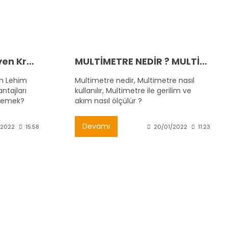
Düşük Sıcaklıkta Eriyen Krem Lehim Nedir? Nerede Kullanılır?
MULTİMETRE NEDİR ? MULTİMETRE NASIL KULLANILIR ?
em Lehim
Multimetre nedir, Multimetre nasıl
ntajları
kullanılır, Multimetre ile gerilim ve
 Demek?
akım nasıl ölçülür ?
Devamı
/2022
15:58
20/01/2022
11:23