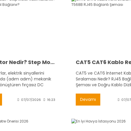
Step Motor Nedir? Step Motor Nasıl Kullanılır? Step Motor Nasıl Bağlanır?
r, elektrik sinyallerini
CAT5 ve CAT6 İnternet Kab
larda (adım adım) mekanik
Sıralaması Nedir? RJ45 Bağl
önüştüren fırçasız DC
Şeması ve Doğru Kablo Dizi
r. Tam açısal
rma, hız ve ivme kontrolü
Devamı
07/07/2026
16:23
07/0
Yüksek hassasiyet
3D yazıcılar, CNC
ve robotik projelerde