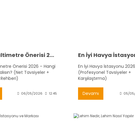
En İyi Multimetre Önerisi 2026
En İyi Havya İstasy
imetre Önerisi 2026 – Hangi
En İyi Havya İstasyonu 202
lısın? (Net Tavsiyeler +
(Profesyonel Tavsiyeler +
 Rehberi)
Karşılaştırma)
Devamı
06/05/2026
12:45
05/05