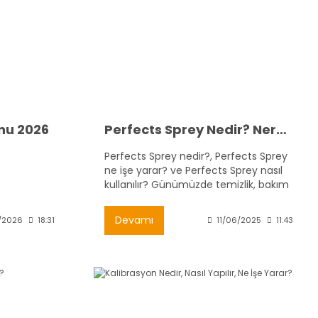
onu 2026
Perfects Sprey Nedir? Nerelerde Kullanılır?
6
Perfects Sprey nedir?, Perfects Sprey
ne işe yarar? ve Perfects Sprey nasıl
kullanılır? Günümüzde temizlik, bakım
ve koruma ürünleri arasında adını
sıkça duyduğumuz Perfects Sprey,
Devamı
/2026
18:31
11/06/2025
11:43
çok amaçlı kullanım avantajı ile dikkat
çeken bir üründür.