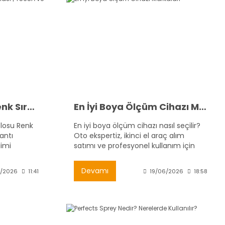
CAT5 CAT6 Kablo Renk Sıralaması | T568A ve T568B RJ45 Bağlantı Şeması
En İyi Boya Ölçüm Cihazı Markaları
losu Renk
En iyi boya ölçüm cihazı nasıl seçilir?
antı
Oto ekspertiz, ikinci el araç alım
limi
satımı ve profesyonel kullanım için
boya kalınlık ölçer tavsiyeleri, özellikleri
ve seçim rehberi burada.
Devamı
7/2026
11:41
19/06/2026
18:58