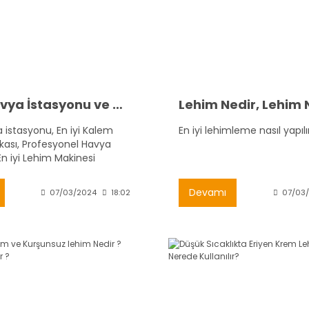
En İyi Havya İstasyonu ve Markası
a istasyonu, En iyi Kalem
En iyi lehimleme nasıl yapılı
ası, Profesyonel Havya
En iyi Lehim Makinesi
Devamı
07/03/2024
18:02
07/03