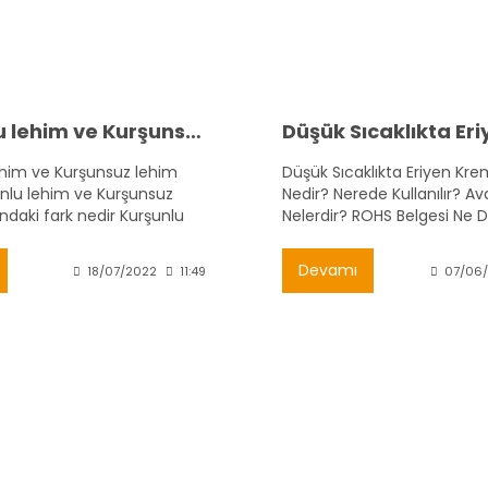
Kurşunlu lehim ve Kurşunsuz lehim Nedir ? Nerede Kullanılır ?
ehim ve Kurşunsuz lehim
Düşük Sıcaklıkta Eriyen Kr
unlu lehim ve Kurşunsuz
Nedir? Nerede Kullanılır? Ava
ndaki fark nedir Kurşunlu
Nelerdir? ROHS Belgesi Ne
urşunsuz lehim erime
Devamı
18/07/2022
11:49
07/06