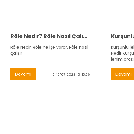
Röle Nedir? Röle Nasıl Çalışır?
Röle Nedir, Röle ne işe yarar, Röle nasıl
Kurşunlu l
çalışır
Nedir Kurş
lehim arası
lehim ve K
sıcaklığı
Devamı
Devamı
18/07/2022
13:56