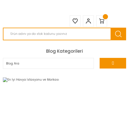
2950 TL ve Üstü Tüm Siparişlerinizde KARGO BEDAVA ( HepsiJET )
Blog Kategorileri