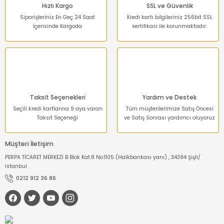
Hızlı Kargo
SSL ve Güvenlik
Siparişleriniz En Geç 24 Saat
Kredi kartı bilgileriniz 256bit SSL
İçerisinde Kargoda
sertifikası ile korunmaktadır.
Taksit Seçenekleri
Yardım ve Destek
Seçili kredi kartlarına 9 aya varan
Tüm müşterilerimize Satış Öncesi
Taksit Seçeneği
ve Satış Sonrası yardımcı oluyoruz
Müşteri İletişim
PERPA TİCARET MERKEZİ B Blok Kat:8 No:1105 (Halkbankası yanı) , 34384 Şişli/
İstanbul
0212 912 36 86