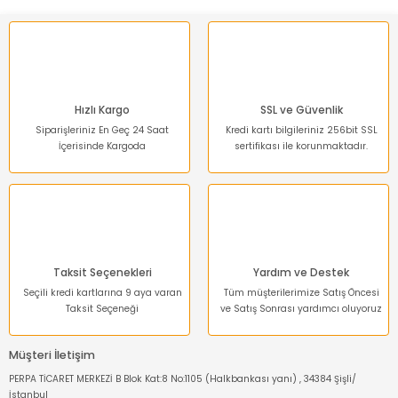
Hızlı Kargo
SSL ve Güvenlik
Siparişleriniz En Geç 24 Saat
Kredi kartı bilgileriniz 256bit SSL
İçerisinde Kargoda
sertifikası ile korunmaktadır.
Taksit Seçenekleri
Yardım ve Destek
Seçili kredi kartlarına 9 aya varan
Tüm müşterilerimize Satış Öncesi
Taksit Seçeneği
ve Satış Sonrası yardımcı oluyoruz
Müşteri İletişim
PERPA TİCARET MERKEZİ B Blok Kat:8 No:1105 (Halkbankası yanı) , 34384 Şişli/
İstanbul