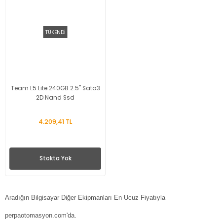
TÜKENDİ
Team L5 Lite 240GB 2.5'' Sata3
2D Nand Ssd
4.209,41 TL
Stokta Yok
Aradığın Bilgisayar Diğer Ekipmanları En Ucuz Fiyatıyla
perpaotomasyon.com'da.