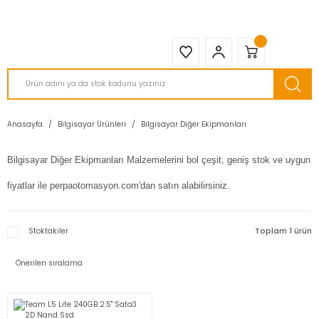
2950 TL ve Üstü Tüm Siparişlerinizde KARGO BEDAVA ( HepsiJET )
Anasayfa
Bilgisayar Ürünleri
Bilgisayar Diğer Ekipmanları
Bilgisayar Diğer Ekipmanları Malzemelerini bol çeşit, geniş stok ve uygun
fiyatlar ile perpaotomasyon.com'dan satın alabilirsiniz.
Stoktakiler
Toplam 1 ürün