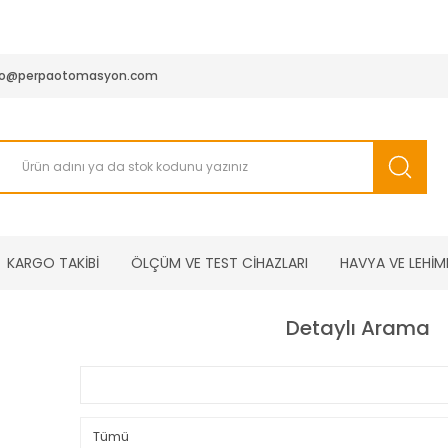
950 TL ve Üstü Tüm Siparişlerinizde KARGO BEDAVA ( HepsiJET
fo@perpaotomasyon.com
KARGO TAKİBİ
ÖLÇÜM VE TEST CİHAZLARI
HAVYA VE LEHİM
Detaylı Arama