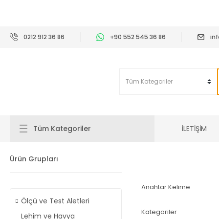
2
0212 912 36 86
+90 552 545 36 86
in
İLETİŞİM
Tüm Kategoriler
Ürün Grupları
Anahtar Kelime
Ölçü ve Test Aletleri
Kategoriler
Lehim ve Havya