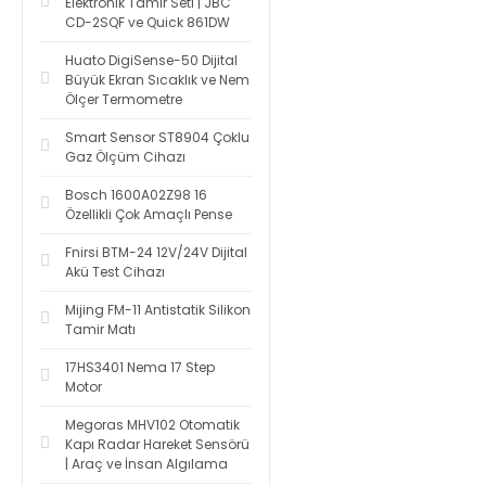
Elektronik Tamir Seti | JBC
CD-2SQF ve Quick 861DW
Huato DigiSense-50 Dijital
Büyük Ekran Sıcaklık ve Nem
Ölçer Termometre
Smart Sensor ST8904 Çoklu
Gaz Ölçüm Cihazı
Bosch 1600A02Z98 16
Özellikli Çok Amaçlı Pense
Fnirsi BTM-24 12V/24V Dijital
Akü Test Cihazı
Mijing FM-11 Antistatik Silikon
Tamir Matı
17HS3401 Nema 17 Step
Motor
Megoras MHV102 Otomatik
Kapı Radar Hareket Sensörü
| Araç ve İnsan Algılama