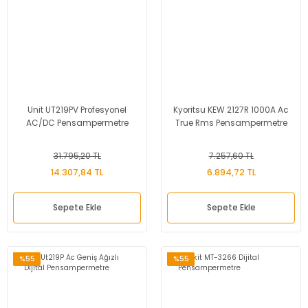
Unit UT219PV Profesyonel
Kyoritsu KEW 2127R 1000A Ac
AC/DC Pensampermetre
True Rms Pensampermetre
31.795,20 TL
7.257,60 TL
14.307,84 TL
6.894,72 TL
Sepete Ekle
Sepete Ekle
%55
%55