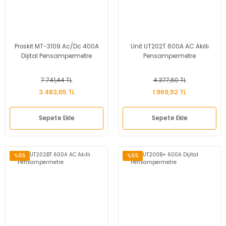
Proskit MT-3109 Ac/Dc 400A
Unit UT202T 600A AC Akıllı
Dijital Pensampermetre
Pensampermetre
7.741,44 TL
4.377,60 TL
3.483,65 TL
1.969,92 TL
Sepete Ekle
Sepete Ekle
%55
%55