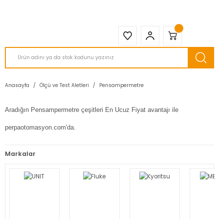
2950 TL ve Üstü Tüm Siparişlerinizde KARGO BEDAVA ( HepsiJET )
Anasayfa
Ölçü ve Test Aletleri
Pensampermetre
Aradığın Pensampermetre çeşitleri En Ucuz Fiyat avantajı ile
perpaotomasyon.com'da.
Markalar