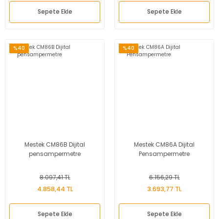
Sepete Ekle
Sepete Ekle
%40
%40
Mestek CM86B Dijital
Mestek CM86A Dijital
pensampermetre
Pensampermetre
8.097,41 TL
6.156,29 TL
4.858,44 TL
3.693,77 TL
Sepete Ekle
Sepete Ekle