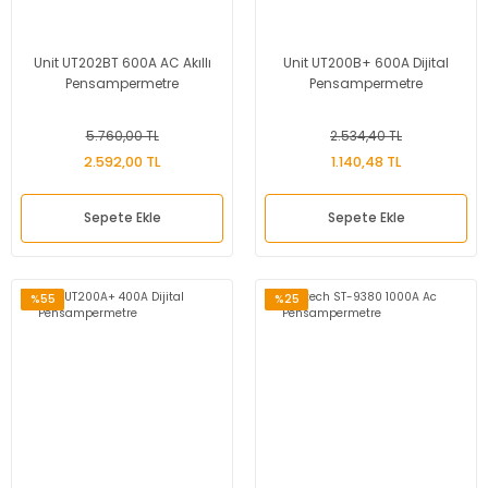
Unit UT202BT 600A AC Akıllı
Unit UT200B+ 600A Dijital
Pensampermetre
Pensampermetre
5.760,00 TL
2.534,40 TL
2.592,00 TL
1.140,48 TL
Sepete Ekle
Sepete Ekle
%55
%25