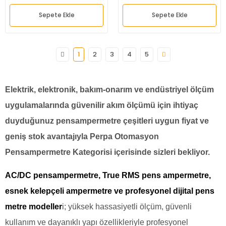
Sepete Ekle
Sepete Ekle
1
2
3
4
5
Elektrik, elektronik, bakım-onarım ve endüstriyel ölçüm
uygulamalarında güvenilir akım ölçümü için ihtiyaç
duyduğunuz pensampermetre çeşitleri uygun fiyat ve
geniş stok avantajıyla Perpa Otomasyon
Pensampermetre Kategorisi içerisinde sizleri bekliyor.
AC/DC pensampermetre, True RMS pens ampermetre,
esnek kelepçeli ampermetre ve profesyonel dijital pens
metre modeller
i; yüksek hassasiyetli ölçüm, güvenli
kullanım ve dayanıklı yapı özellikleriyle profesyonel