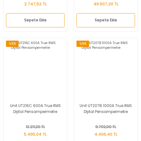
2.747,52 TL
49.507,20 TL
Sepete Ekle
Sepete Ekle
%55
%55
Unit UT216C 600A True RMS
Unit UT207B 1000A True RMS
Dijital Pensampermetre
Dijital Pensampermetre
12.211,20 TL
9.792,00 TL
5.495,04 TL
4.406,40 TL