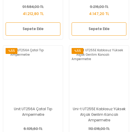
91.584,00 TL
9.216,00 TL
41.212,80 TL
4.147,20 TL
Sepete Ekle
Sepete Ekle
%55
%55
Unit UT256A Çatal Tip
Uni-t UT255E Kablosuz Yüksek
Ampermetre
Alçak Gerilim Kancalı
Ampermetre
6.105,60 TL
110.016,00 TL