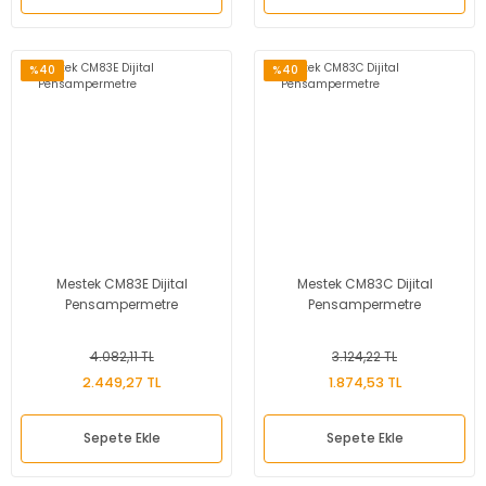
%40
%40
Mestek CM83E Dijital
Mestek CM83C Dijital
Pensampermetre
Pensampermetre
4.082,11 TL
3.124,22 TL
2.449,27 TL
1.874,53 TL
Sepete Ekle
Sepete Ekle