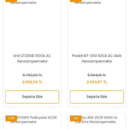
Unit UT205B 1000A AC
Proskit MT-3110 600A AC Akıllı
Pensampermetre
Pensampermetre
5.760,00 TL
5.564,16 TL
2.592,00 TL
2.503,87 TL
Sepete Ekle
Sepete Ekle
%55
%5