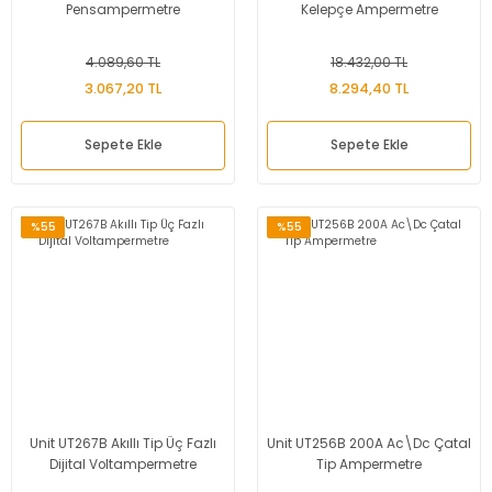
Pensampermetre
Kelepçe Ampermetre
4.089,60 TL
18.432,00 TL
3.067,20 TL
8.294,40 TL
Sepete Ekle
Sepete Ekle
%55
%55
Unit UT267B Akıllı Tip Üç Fazlı
Unit UT256B 200A Ac\Dc Çatal
Dijital Voltampermetre
Tip Ampermetre