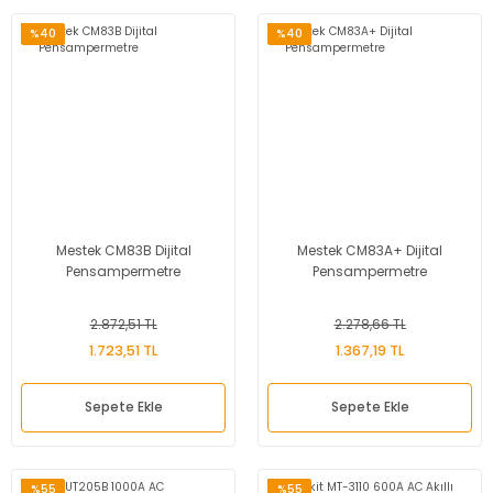
%40
%40
Mestek CM83B Dijital
Mestek CM83A+ Dijital
Pensampermetre
Pensampermetre
2.872,51 TL
2.278,66 TL
1.723,51 TL
1.367,19 TL
Sepete Ekle
Sepete Ekle
%55
%55