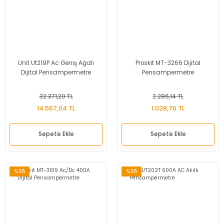
Unit Ut219P Ac Geniş Ağızlı
Proskit MT-3266 Dijital
Dijital Pensampermetre
Pensampermetre
32.371,20 TL
2.286,14 TL
14.567,04 TL
1.028,76 TL
Sepete Ekle
Sepete Ekle
%55
%55