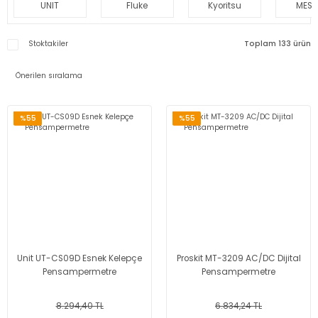
UNIT
Fluke
Kyoritsu
MEST
Stoktakiler
Toplam 133 ürün
%55
%55
Unit UT-CS09D Esnek Kelepçe
Proskit MT-3209 AC/DC Dijital
Pensampermetre
Pensampermetre
8.294,40 TL
6.834,24 TL