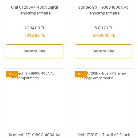
Unit UT200A+ 400A Dijital
Santech ST-9380 1000A Ac
Pensampermetre
Pensampermetre
2.304,00 TL
5.011,20 TL
1.036,80 TL
3.758,40 TL
Sepete Ekle
Sepete Ekle
%25
%55
Santech ST-9180C 400A Ac
Unit UT281E + True RMS Esnek