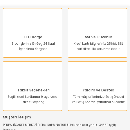
Hızlı Kargo
SSL ve Güvenlik
Siparişleriniz En Geç 24 Saat
Kredi kartı bilgileriniz 256bit SSL
İçerisinde Kargoda
sertifikası ile korunmaktadır.
Taksit Seçenekleri
Yardım ve Destek
Seçili kredi kartlarına 9 aya varan
Tüm müşterilerimize Satış Öncesi
Taksit Seçeneği
ve Satış Sonrası yardımcı oluyoruz
Müşteri İletişim
PERPA TİCARET MERKEZİ B Blok Kat:8 No:1105 (Halkbankası yanı) , 34384 Şişli/