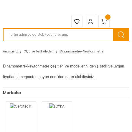
2950 TL ve Üstü Tüm Siparişlerinizde KARGO BEDAVA ( HepsiJET )
Anasayfa
Ölçü ve Test Aletleri
Dinamometre-Newtonmetre
Dinamometre-Newtonmetre çeşitleri ve modellerini geniş stok ve uygun
fiyatlar ile perpaotomasyon.com'dan satın alabilirsiniz.
Markalar