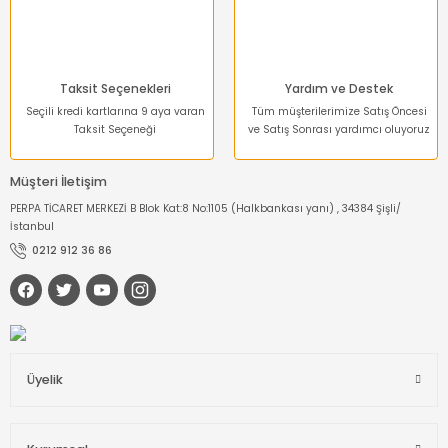
Taksit Seçenekleri
Yardım ve Destek
Seçili kredi kartlarına 9 aya varan
Tüm müşterilerimize Satış Öncesi
Taksit Seçeneği
ve Satış Sonrası yardımcı oluyoruz
Müşteri İletişim
PERPA TİCARET MERKEZİ B Blok Kat:8 No:1105 (Halkbankası yanı) , 34384 Şişli/
İstanbul
0212 912 36 86
Üyelik