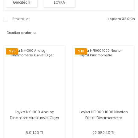
Geratech
LOYKA
Stoktakiler
Toplam 32 ürün
%25
%10
Loyka NK-300 Analog
Loyka HF1000 1000 Newton
Dinamometre Kuvvet Ölçer
Dijital Dinamometre
5.011,20 TL
22.982,40 TL