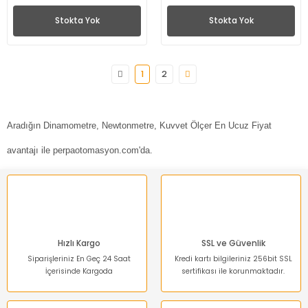
Stokta Yok
Stokta Yok
1
2
Aradığın Dinamometre, Newtonmetre, Kuvvet Ölçer En Ucuz Fiyat
avantajı ile perpaotomasyon.com'da.
Hızlı Kargo
SSL ve Güvenlik
Siparişleriniz En Geç 24 Saat
Kredi kartı bilgileriniz 256bit SSL
İçerisinde Kargoda
sertifikası ile korunmaktadır.