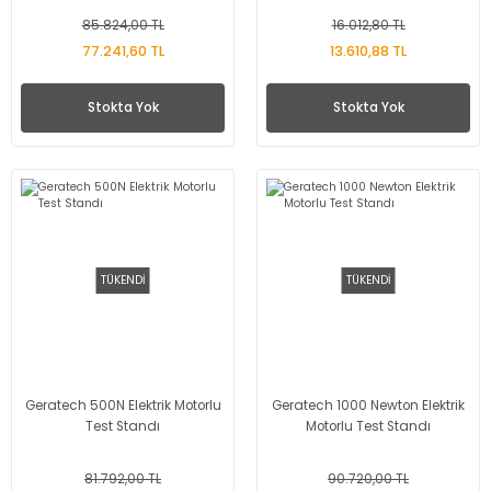
85.824,00 TL
16.012,80 TL
77.241,60 TL
13.610,88 TL
Stokta Yok
Stokta Yok
TÜKENDİ
TÜKENDİ
Geratech 500N Elektrik Motorlu
Geratech 1000 Newton Elektrik
Test Standı
Motorlu Test Standı
81.792,00 TL
90.720,00 TL