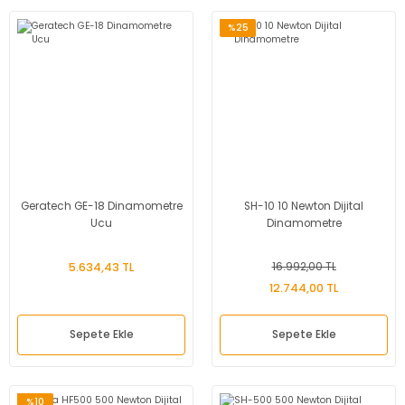
%25
Geratech GE-18 Dinamometre
SH-10 10 Newton Dijital
Ucu
Dinamometre
5.634,43 TL
16.992,00 TL
12.744,00 TL
Sepete Ekle
Sepete Ekle
%10