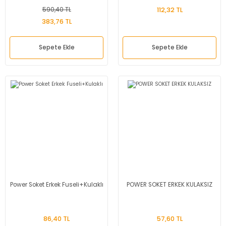
590,40 TL
112,32 TL
383,76 TL
Sepete Ekle
Sepete Ekle
Power Soket Erkek Fuseli+Kulaklı
POWER SOKET ERKEK KULAKSIZ
86,40 TL
57,60 TL