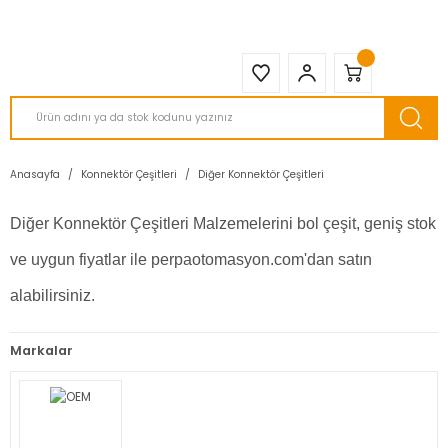
2950 TL ve Üstü Tüm Siparişlerinizde KARGO BEDAVA ( HepsiJET )
Anasayfa
Konnektör Çeşitleri
Diğer Konnektör Çeşitleri
Diğer Konnektör Çeşitleri Malzemelerini bol çeşit, geniş stok
ve uygun fiyatlar ile perpaotomasyon.com'dan satın
alabilirsiniz.
Markalar