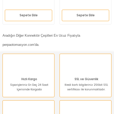
Sepete Ekle
Sepete Ekle
Aradığın Diğer Konnektör Çeşitleri En Ucuz Fiyatıyla
perpaotomasyon.com'da.
Hızlı Kargo
SSL ve Güvenlik
Siparişleriniz En Geç 24 Saat
Kredi kartı bilgileriniz 256bit SSL
İçerisinde Kargoda
sertifikası ile korunmaktadır.