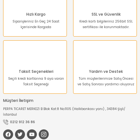
Bu ürüne benzer farklı alternatifler olmalı.
Hızlı Kargo
SSL ve Güvenlik
Siparişleriniz En Geç 24 Saat
Kredi kartı bilgileriniz 256bit SSL
İçerisinde Kargoda
sertifikası ile korunmaktadır.
Gönder
Taksit Seçenekleri
Yardım ve Destek
Seçili kredi kartlarına 9 aya varan
Tüm müşterilerimize Satış Öncesi
Taksit Seçeneği
ve Satış Sonrası yardımcı oluyoruz
Müşteri İletişim
PERPA TİCARET MERKEZİ B Blok Kat:8 No:1105 (Halkbankası yanı) , 34384 Şişli/
İstanbul
0212 912 36 86