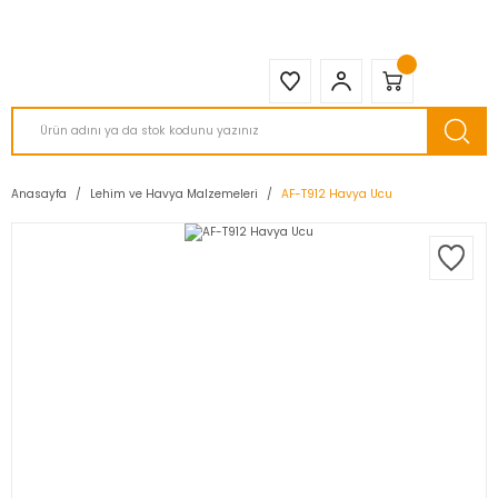
2950 TL ve Üstü Tüm Siparişlerinizde KARGO BEDAVA ( HepsiJET )
Anasayfa
Lehim ve Havya Malzemeleri
AF-T912 Havya Ucu