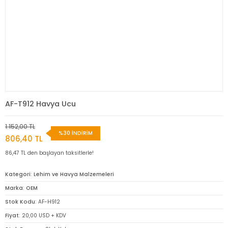
AF-T912 Havya Ucu
1.152,00 TL
%30 İNDİRİM
806,40 TL
86,47 TL den başlayan taksitlerle!
Kategori
Lehim ve Havya Malzemeleri
Marka
OEM
Stok Kodu
AF-H912
Fiyat
20,00 USD + KDV