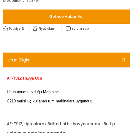
Stok Durumu
Stok Yok
Gelince Haber Ver
Tavsiye Et
Fiyat Alarmı
Yorum Yap
Ürün Bilgisi
AF-T912 Havya Ucu
Ucun uyumlu olduğu Markalar:
C210 serisi uç kullanan tüm makinalara uygundur.
AF-T912, tipik olarak Balta tipi bir havya ucudur. Bu tip