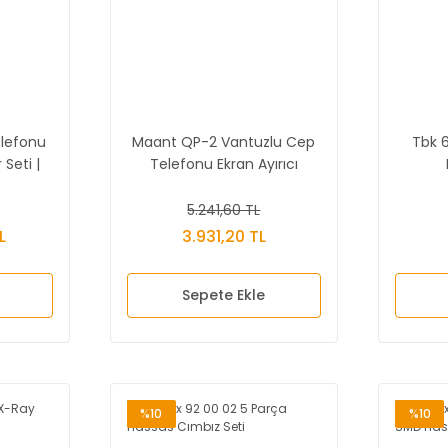
elefonu
Maant QP-2 Vantuzlu Cep
Tbk 
 Seti |
Telefonu Ekran Ayırıcı
Quick
Fikstür
5.241,60 TL
L
3.931,20 TL
Sepete Ekle
%10
%10