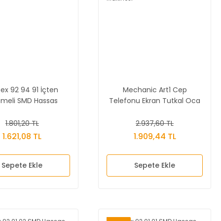
ex 92 94 91 İçten
Mechanic Art1 Cep
meli SMD Hassas
Telefonu Ekran Tutkal Oca
Cımbız
Temizleme Makinesi
1.801,20 TL
2.937,60 TL
1.621,08 TL
1.909,44 TL
Sepete Ekle
Sepete Ekle