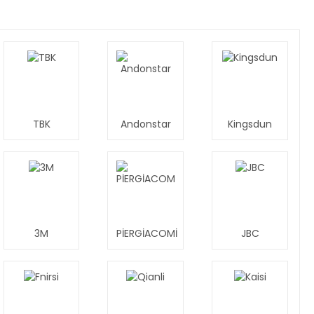
TBK
Andonstar
Kingsdun
3M
PİERGİACOMİ
JBC