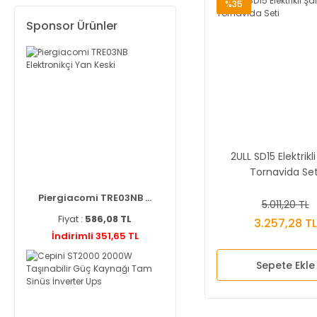
%35
Sponsor Ürünler
2ULL SD15 Elektrikli 
Tornavida Set
Piergiacomi TRE03NB ...
5.011,20 TL
Fiyat :
586,08 TL
3.257,28 TL
İndirimli 351,65 TL
Sepete Ekle