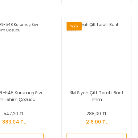
%25
 RL-548 Kurumuş Sıvı
3M Siyah Çift Taraflı Bant
m Lehim Çözücü
1mm
547,20 TL
288,00 TL
383,04 TL
216,00 TL