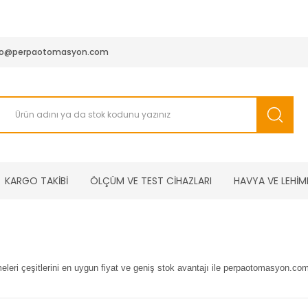
950 TL ve Üstü Tüm Siparişlerinizde KARGO BEDAVA ( HepsiJET
fo@perpaotomasyon.com
KARGO TAKİBİ
ÖLÇÜM VE TEST CİHAZLARI
HAVYA VE LEHİM
eri çeşitlerini en uygun fiyat ve geniş stok avantajı ile perpaotomasyon.com'd