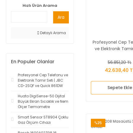
Hızlı Ürün Arama
Ara
Detaylı Arama
Profesyonel Cep T
ve Elektronik Tamir
JBC CD-2SQF ve 
En Populer Olanlar
861DW
56.851,20 TL
42.638,40 T
Profesyonel Cep Telefonu ve
Elektronik Tamir Seti | JBC
CD-2SQF ve Quick 861DW
Sepete Ekle
Huato DigiSense-50 Dijital
Büyük Ekran Sıcaklık ve Nem
Ölçer Termometre
Smart Sensor ST8904 Çoklu
Gaz Ölçüm Cihazı
%25
Bosch 1600A02Z98 16