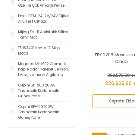
Özellikli Çok Amaçlı Pense
Fnirsi BTM-24 12V/24V Dijital
Akü Test Cihazı
Mijing FM-11 Antistatik Silikon
Tamir Matı
17HS3401 Nema 17 Step
Motor
TBK 2208 Masaüstü
Cihazı
Megoras MHV102 Otomatik
Kapı Radar Hareket Sensörü
| Araç ve İnsan Algılama
302.572,80 T
226.929,60 
Cepini SP-200 200W
Taşınabilir Katlanabilir
Güneş Paneli
Sepete Ekle
Cepini SP-100 100W
Taşınabilir Katlanabilir
Güneş Paneli