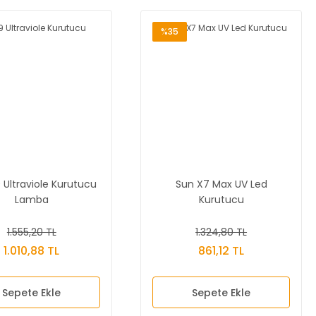
%35
 Ultraviole Kurutucu
Sun X7 Max UV Led
Lamba
Kurutucu
1.555,20 TL
1.324,80 TL
1.010,88 TL
861,12 TL
Sepete Ekle
Sepete Ekle