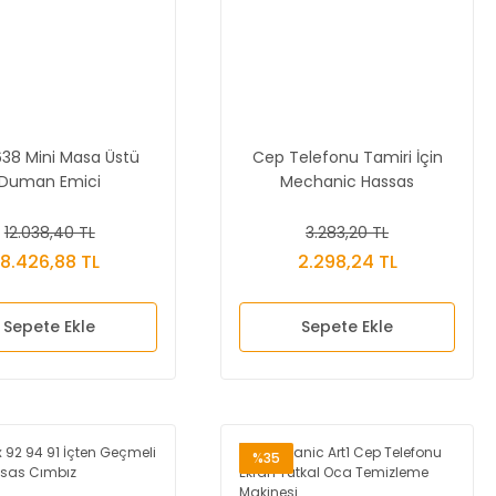
638 Mini Masa Üstü
Cep Telefonu Tamiri İçin
Duman Emici
Mechanic Hassas
Tornavida Seti
12.038,40 TL
3.283,20 TL
8.426,88 TL
2.298,24 TL
Sepete Ekle
Sepete Ekle
%35