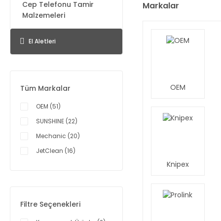
Cep Telefonu Tamir
Markalar
Malzemeleri
El Aletleri
OEM
Tüm Markalar
OEM (51)
SUNSHINE (22)
Mechanic (20)
JetClean (16)
Knipex
TBK (16)
Andonstar (9)
Kingsdun (9)
Filtre Seçenekleri
Knipex (7)