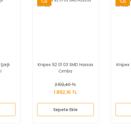
%10
%10
Şarjlı
Knipex 92 01 03 SMD Hassas
Knipex
i
Cımbız
2.102,40 TL
1.892,16 TL
Sepete Ekle