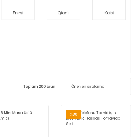
Fnirsi
Qianli
Kaisi
Toplam 200 ürün
%30