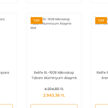
%30
%30
ımpara
Relife RL-160B Mikroskop
Relife
Tabanı Alüminyum Alaşımlı
Kre
Mat
4.204,80 TL
L
2.943,36 TL