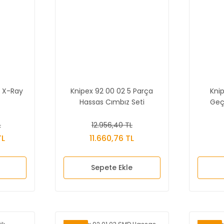
 X-Ray
Knipex 92 00 02 5 Parça
Knip
Hassas Cımbız Seti
Geç
L
12.956,40 TL
TL
11.660,76 TL
Sepete Ekle