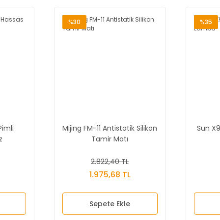
%30
%35
Pimli
Mijing FM-11 Antistatik Silikon
Sun X9
z
Tamir Matı
2.822,40 TL
1.975,68 TL
Sepete Ekle