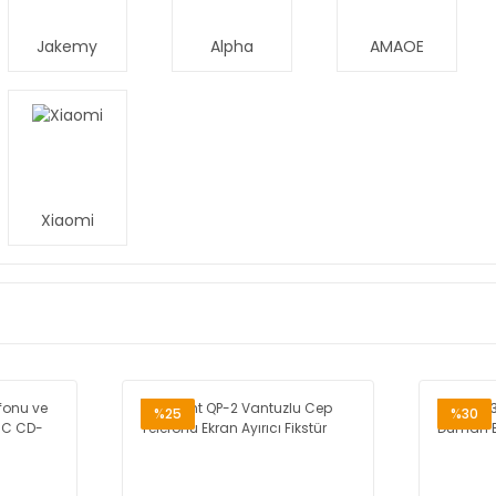
Jakemy
Alpha
AMAOE
Xiaomi
%25
%30