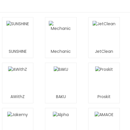
SUNSHINE
Mechanic
JetClean
AWithZ
BAKU
Proskit