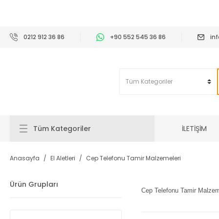
2
0212 912 36 86
+90 552 545 36 86
in
İLETİŞİM
Tüm Kategoriler
Anasayfa
El Aletleri
Cep Telefonu Tamir Malzemeleri
Ürün Grupları
Cep Telefonu Tamir Malzemel