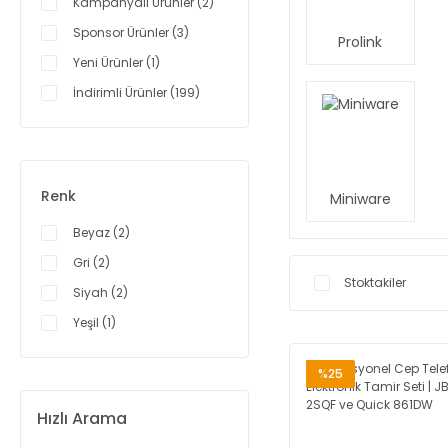
Kampanyalı Ürünler (2)
AWithZ (6)
Sponsor Ürünler (3)
BAKU (6)
Prolink
Yeni Ürünler (1)
Proskit (6)
İndirimli Ürünler (199)
3M (5)
PİERGİACOMİ (5)
JBC (4)
Prolink (4)
Renk
Miniware
Jakemy (3)
Beyaz (2)
Alpha (2)
Gri (2)
AMAOE (2)
Stoktakiler
Siyah (2)
Fnirsi (2)
Yeşil (1)
Qianli (2)
Kaisi (1)
%25
Miniware (1)
Hızlı Arama
Xiaomi (1)