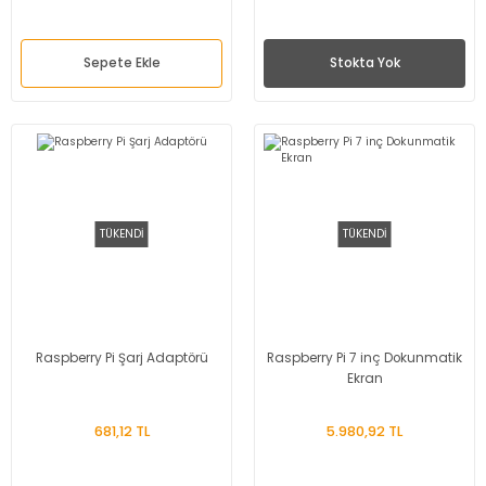
Sepete Ekle
Stokta Yok
TÜKENDİ
TÜKENDİ
Raspberry Pi Şarj Adaptörü
Raspberry Pi 7 inç Dokunmatik
Ekran
681,12 TL
5.980,92 TL