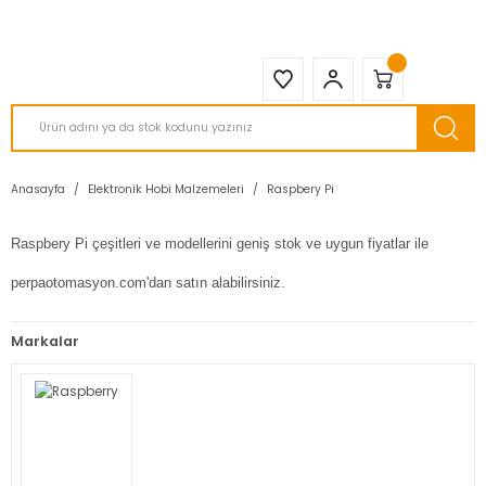
2950 TL ve Üstü Tüm Siparişlerinizde KARGO BEDAVA ( HepsiJET )
Anasayfa
Elektronik Hobi Malzemeleri
Raspbery Pi
Raspbery Pi çeşitleri ve modellerini geniş stok ve uygun fiyatlar ile
perpaotomasyon.com'dan satın alabilirsiniz.
Markalar