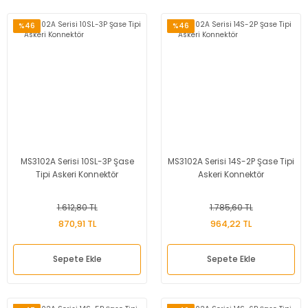
%46
%46
MS3102A Serisi 10SL-3P Şase
MS3102A Serisi 14S-2P Şase Tipi
Tipi Askeri Konnektör
Askeri Konnektör
1.612,80 TL
1.785,60 TL
870,91 TL
964,22 TL
Sepete Ekle
Sepete Ekle