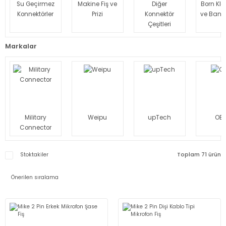
Su Geçirmez
Makine Fiş ve
Diğer
Born Kl
Konnektörler
Prizi
Konnektör
ve Bana
Çeşitleri
Markalar
Military
Weipu
upTech
OE
Connector
Stoktakiler
Toplam 71 ürün