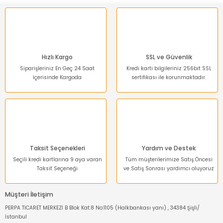
Hızlı Kargo
SSL ve Güvenlik
Siparişleriniz En Geç 24 Saat
Kredi kartı bilgileriniz 256bit SSL
İçerisinde Kargoda
sertifikası ile korunmaktadır.
Taksit Seçenekleri
Yardım ve Destek
Seçili kredi kartlarına 9 aya varan
Tüm müşterilerimize Satış Öncesi
Taksit Seçeneği
ve Satış Sonrası yardımcı oluyoruz
Müşteri İletişim
PERPA TİCARET MERKEZİ B Blok Kat:8 No:1105 (Halkbankası yanı) , 34384 Şişli/
İstanbul