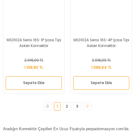
MS3102A Serisi 16S-1P Şase Tipi
MS3102A Serisi 16S-4P Şase Tipi
Askeri Konnektör
Askeri Konnektör
2.016,00 TL
2.016,00 TL
1.108,80 TL
1.088,64 TL
Sepete Ekle
Sepete Ekle
1
2
3
Aradığın Konnektör Çeşitleri En Ucuz Fiyatıyla perpaotomasyon.com'da.