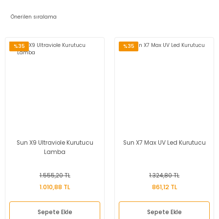
%35
%35
Sun X9 Ultraviole Kurutucu
Sun X7 Max UV Led Kurutucu
Lamba
1.555,20 TL
1.324,80 TL
1.010,88 TL
861,12 TL
Sepete Ekle
Sepete Ekle