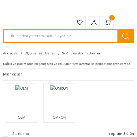
2950 TL ve Üstü Tüm Siparişlerinizde KARGO BEDAVA ( HepsiJET )
Anasayfa
Ölçü ve Test Aletleri
Sağlık ve Bakım Ürünleri
Sağlık ve Bakım Ürünleri geniş stok ve en uygun fiyat avantajı ile perpaotomasyon.com'da.
Markalar
OEM
OMRON
Stoktakiler
Toplam 3 ürün