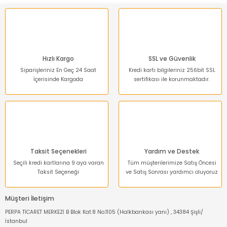
Hızlı Kargo
SSL ve Güvenlik
Siparişleriniz En Geç 24 Saat
Kredi kartı bilgileriniz 256bit SSL
İçerisinde Kargoda
sertifikası ile korunmaktadır.
Taksit Seçenekleri
Yardım ve Destek
Seçili kredi kartlarına 9 aya varan
Tüm müşterilerimize Satış Öncesi
Taksit Seçeneği
ve Satış Sonrası yardımcı oluyoruz
Müşteri İletişim
PERPA TİCARET MERKEZİ B Blok Kat:8 No:1105 (Halkbankası yanı) , 34384 Şişli/
İstanbul