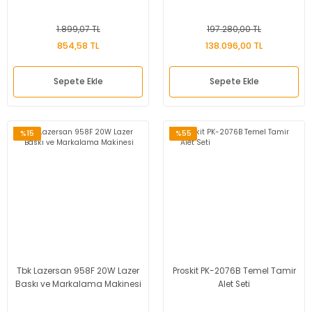
1.899,07 TL
197.280,00 TL
854,58 TL
138.096,00 TL
Sepete Ekle
Sepete Ekle
%15
%55
Tbk Lazersan 958F 20W Lazer
Proskit PK-2076B Temel Tamir
Baskı ve Markalama Makinesi
Alet Seti