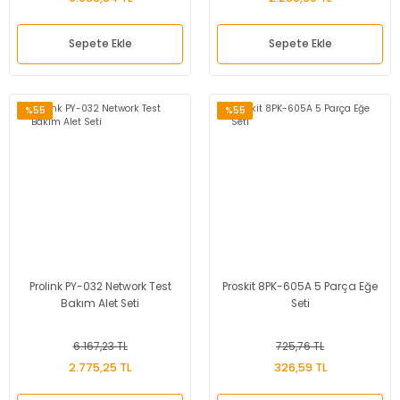
Sepete Ekle
Sepete Ekle
%55
%55
Prolink PY-032 Network Test
Proskit 8PK-605A 5 Parça Eğe
Bakım Alet Seti
Seti
6.167,23 TL
725,76 TL
2.775,25 TL
326,59 TL