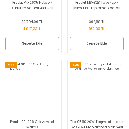
Proskit PK-2635 Network
Proskit MS-323 Teleskopik
Kurulum ve Test Alet Seti
Mıknatıslı Toplama Aparatı
10.704,96 TL
362,88 TL
4.817,23 TL
163,30 TL
Sepete Ekle
Sepete Ekle
%55
%30
Proskit SR-338 Çok Amaçlı
Tbk 958S 20W Taşınabilir Lazer
Makas
Baskı ve Markalama Makinesi