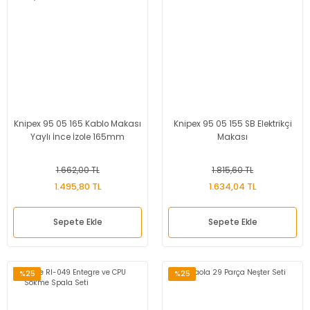
Knipex 95 05 165 Kablo Makası
Knipex 95 05 155 SB Elektrikçi
Yaylı İnce İzole 165mm
Makası
1.662,00 TL
1.815,60 TL
1.495,80 TL
1.634,04 TL
Sepete Ekle
Sepete Ekle
%25
%25