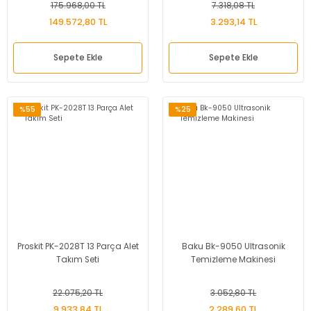
175.968,00 TL
7.318,08 TL
149.572,80 TL
3.293,14 TL
Sepete Ekle
Sepete Ekle
%55
%25
Proskit PK-2028T 13 Parça Alet
Baku Bk-9050 Ultrasonik
Takım Seti
Temizleme Makinesi
22.075,20 TL
3.052,80 TL
9.933,84 TL
2.289,60 TL