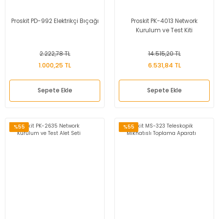
Proskit PD-992 Elektrikçi Bıçağı
Proskit PK-4013 Network
Kurulum ve Test Kiti
2.222,78 TL
14.515,20 TL
1.000,25 TL
6.531,84 TL
Sepete Ekle
Sepete Ekle
%55
%55