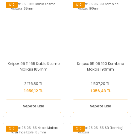
Sağlık ve Bakım
%10
%10
Ürünleri
Knipex 95 11 165 Kablo Kesme
Knipex 95 05 190 Kombine
Makası 165mm
Makas 190mm
2.176,80 TL
1.507,20 TL
1.959,12 TL
1.356,48 TL
Sepete Ekle
Sepete Ekle
%10
%10