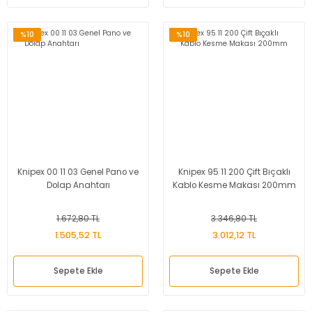
Dinamometre-
Newtonmetre
%10
%10
Torkmetre-Tork Ölçüm
Takometre
Shoremetre - Sertlik
Ölçer
Kumpas ve Mikrometre
Knipex 00 11 03 Genel Pano ve
Knipex 95 11 200 Çift Bıçaklı
Çeşitleri
Dolap Anahtarı
Kablo Kesme Makası 200mm
Dijital Teraziler
1.672,80 TL
3.346,80 TL
1.505,52 TL
3.012,12 TL
Diğer Ölçü Aletleri
Sepete Ekle
Sepete Ekle
Boya Kalınlığı Ölçer