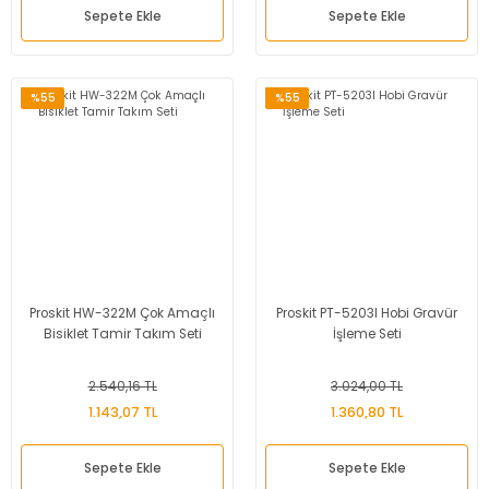
Sepete Ekle
Sepete Ekle
%55
%55
Proskit HW-322M Çok Amaçlı
Proskit PT-5203I Hobi Gravür
Bisiklet Tamir Takım Seti
İşleme Seti
2.540,16 TL
3.024,00 TL
1.143,07 TL
1.360,80 TL
Sepete Ekle
Sepete Ekle