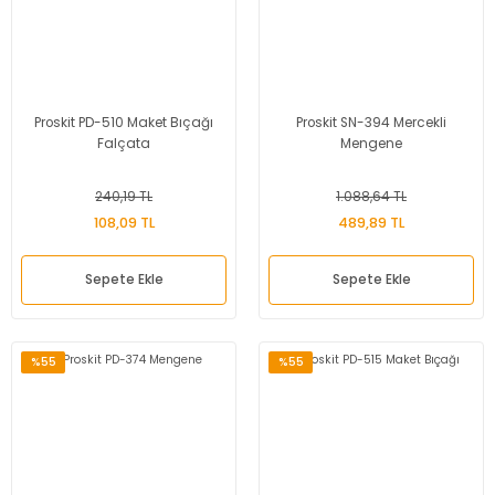
Proskit PD-510 Maket Bıçağı
Proskit SN-394 Mercekli
Falçata
Mengene
240,19 TL
1.088,64 TL
108,09 TL
489,89 TL
Sepete Ekle
Sepete Ekle
%55
%55