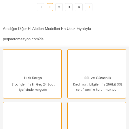
1
2
3
4
Aradığın Diğer El Aletleri Modelleri En Ucuz Fiyatıyla
perpaotomasyon.com'da.
Hızlı Kargo
SSL ve Güvenlik
Siparişleriniz En Geç 24 Saat
Kredi kartı bilgileriniz 256bit SSL
İçerisinde Kargoda
sertifikası ile korunmaktadır.