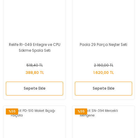
Relife Rl-049 Entegre ve CPU
Paola 29 Parça Neşter Seti
Sökme Spala Seti
518,40 TL
2.160,00 TL
388,80 TL
1.620,00 TL
Sepete Ekle
Sepete Ekle
%55
%55