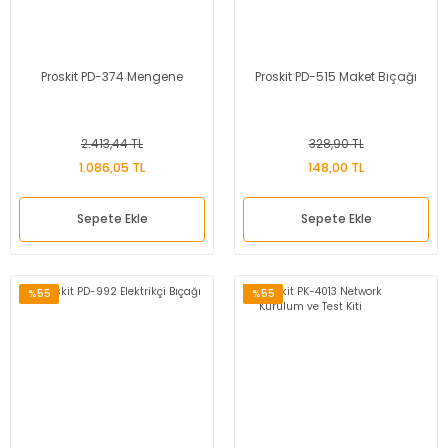
Proskit PD-374 Mengene
Proskit PD-515 Maket Bıçağı
2.413,44 TL
328,90 TL
1.086,05 TL
148,00 TL
Sepete Ekle
Sepete Ekle
%55
%55