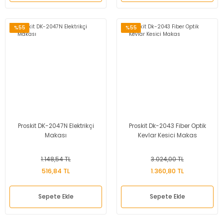
%55
%55
Proskit DK-2047N Elektrikçi
Proskit Dk-2043 Fiber Optik
Makası
Kevlar Kesici Makas
1.148,54 TL
3.024,00 TL
516,84 TL
1.360,80 TL
Sepete Ekle
Sepete Ekle