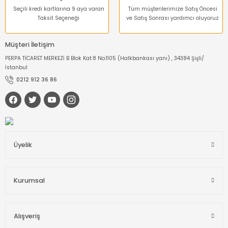
Seçili kredi kartlarına 9 aya varan
Tüm müşterilerimize Satış Öncesi
Taksit Seçeneği
ve Satış Sonrası yardımcı oluyoruz
Müşteri İletişim
PERPA TİCARET MERKEZİ B Blok Kat:8 No:1105 (Halkbankası yanı) , 34384 Şişli/
İstanbul
0212 912 36 86
Üyelik
Kurumsal
Alışveriş