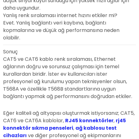
düşük sinyal kaybı sunduğu için yüksek hızlı ağlar için
daha uygundur.
Yanlış renk sıralaması internet hızını etkiler mi?
Evet. Yanlış bağlantı veri kaybına, bağlantı
kopmalarına ve düşük ağ performansına neden
olabilir.
Sonuç
CAT5 ve CAT6 kablo renk sıralaması, Ethernet
ağlarının doğru ve sorunsuz çalışması için temel
kurallardan biridir. İster ev kullanıcıları ister
profesyonel ağ kurulumu yapan teknisyenler olsun,
T568A ve özellikle T568B standartlarına uygun
bağlantı yapmak ağ performansını doğrudan etkiler.
Eğer kaliteli ağ altyapısı oluşturmak istiyorsanız; CAT5,
CAT6 ve CAT6A kablolar,
RJ45 konnektörler
,
rj45
konnektör sıkma penseleri
,
ağ kablosu test
cihazları
ve diğer profesyonel ağ ekipmanlarını