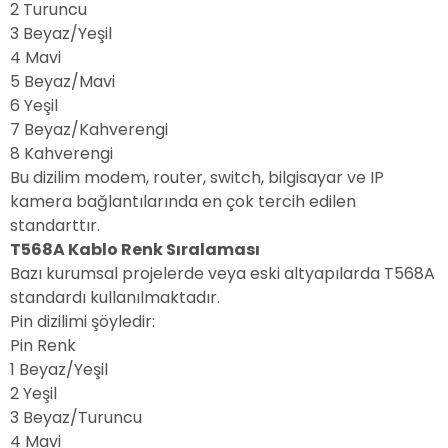
2
Turuncu
3
Beyaz/Yeşil
4
Mavi
5
Beyaz/Mavi
6
Yeşil
7
Beyaz/Kahverengi
8
Kahverengi
Bu dizilim modem, router, switch, bilgisayar ve IP
kamera bağlantılarında en çok tercih edilen
standarttır.
T568A Kablo Renk Sıralaması
Bazı kurumsal projelerde veya eski altyapılarda T568A
standardı kullanılmaktadır.
Pin dizilimi şöyledir:
Pin
Renk
1
Beyaz/Yeşil
2
Yeşil
3
Beyaz/Turuncu
4
Mavi