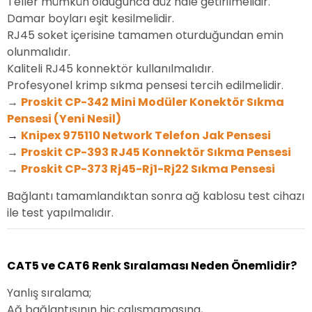
Teller mümkün olduğunca düz hale getirilmelidir.
Damar boyları eşit kesilmelidir.
RJ45 soket içerisine tamamen oturduğundan emin
olunmalıdır.
Kaliteli RJ45 konnektör kullanılmalıdır.
Profesyonel krimp sıkma pensesi tercih edilmelidir.
→
Proskit CP-342 Mini Modüler Konektör Sıkma
Pensesi (Yeni Nesil)
→
Knipex 975110 Network Telefon Jak Pensesi
→
Proskit CP-393 RJ45 Konnektör Sıkma Pensesi
→
Proskit CP-373 Rj45-Rj1-Rj22 Sıkma Pensesi
Bağlantı tamamlandıktan sonra ağ kablosu test cihazı
ile test yapılmalıdır.
CAT5 ve CAT6 Renk Sıralaması Neden Önemlidir?
Yanlış sıralama;
Ağ bağlantısının hiç çalışmamasına,