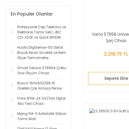
En Populer Olanlar
Profesyonel Cep Telefonu ve
Elektronik Tamir Seti | JBC
Varta 57658 Univers
CD-2SQF ve Quick 861DW
Şarj Cihazı
Huato DigiSense-50 Dijital
Büyük Ekran Sıcaklık ve Nem
2.218,75 TL
Ölçer Termometre
Smart Sensor ST8904 Çoklu
Gaz Ölçüm Cihazı
Sepete Ekle
Bosch 1600A02Z98 16
Özellikli Çok Amaçlı Pense
Fnirsi BTM-24 12V/24V Dijital
Akü Test Cihazı
Mijing FM-11 Antistatik Silikon
Tamir Matı
17HS3401 Nema 17 Step