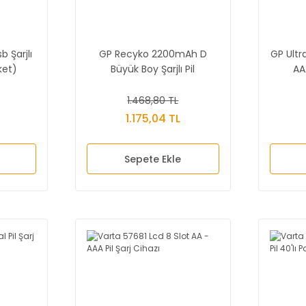
 Şarjlı
GP Recyko 2200mAh D
GP Ultr
ket)
Büyük Boy Şarjlı Pil
AA
1.468,80 TL
1.175,04 TL
Sepete Ekle