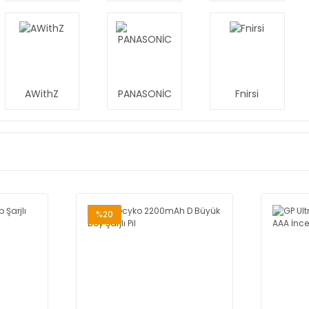
AWithZ
PANASONİC
Fnirsi
%20