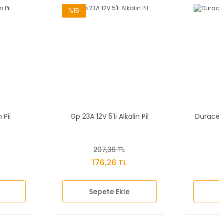
%15
 Pil
Gp 23A 12V 5'li Alkalin Pil
Durace
207,36 TL
176,26 TL
Sepete Ekle