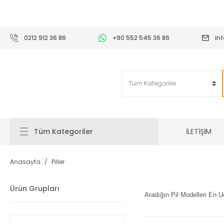
2
0212 912 36 86
+90 552 545 36 86
in
İLETİŞİM
Tüm Kategoriler
Anasayfa
Piller
Ürün Grupları
Aradığın Pil Modelleri En 