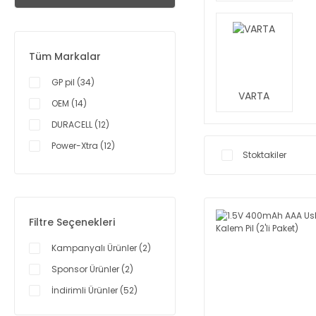
Tüm Markalar
GP pil (34)
VARTA
OEM (14)
DURACELL (12)
Power-Xtra (12)
Stoktakiler
Xtar (12)
SAFT (9)
Orion (8)
Filtre Seçenekleri
VARTA (8)
Kampanyalı Ürünler (2)
AWithZ (6)
Sponsor Ürünler (2)
PANASONİC (5)
İndirimli Ürünler (52)
Fnirsi (2)
Fujitsu (1)