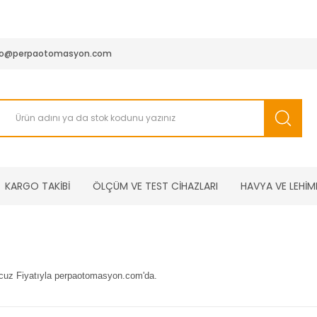
950 TL ve Üstü Tüm Siparişlerinizde KARGO BEDAVA ( HepsiJET
fo@perpaotomasyon.com
KARGO TAKİBİ
ÖLÇÜM VE TEST CİHAZLARI
HAVYA VE LEHİM
Ucuz Fiyatıyla perpaotomasyon.com'da.