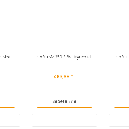
A Size
Saft LS14250 3,6v Lityum Pil
Saft L
463,68 TL
Sepete Ekle