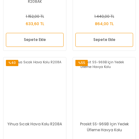
R208AK
1.152,00 TL
1.440,00 TL
633,60 TL
864,00 TL
Sepete Ekle
Sepete Ekle
%40
%55
Yihua Sıcak Hava Kolu R208A
Proskit SS-969B İçin Yedek
Üfleme Havya Kolu