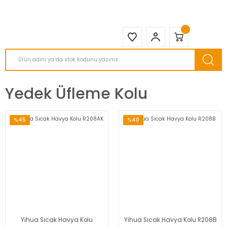
2950 TL ve Üstü Tüm Siparişlerinizde KARGO BEDAVA ( HepsiJET )
Yedek Üfleme Kolu
%45
%40
Yihua Sıcak Havya Kolu
Yihua Sıcak Havya Kolu R208B