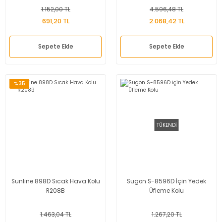
1.152,00 TL
4.596,48 TL
691,20 TL
2.068,42 TL
Sepete Ekle
Sepete Ekle
%35
TÜKENDİ
Sunline 898D Sıcak Hava Kolu
Sugon S-8596D İçin Yedek
R208B
Üfleme Kolu
1.463,04 TL
1.267,20 TL