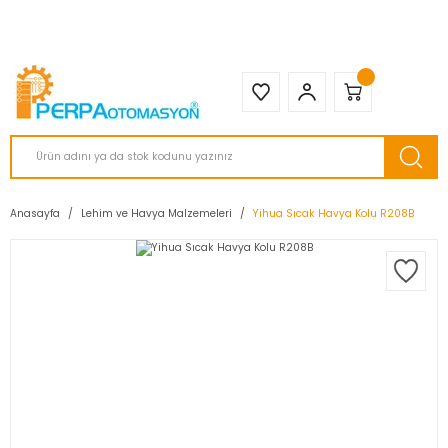
2950 TL ve Üstü Tüm Siparişlerinizde KARGO BEDAVA ( HepsiJET )
Anasayfa
Lehim ve Havya Malzemeleri
Yihua Sıcak Havya Kolu R208B