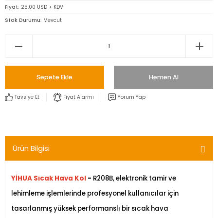
Fiyat
25,00 USD + KDV
Stok Durumu
Mevcut
Sepete Ekle
Hemen Al
Tavsiye Et
Fiyat Alarmı
Yorum Yap
Ürün Bilgisi
YİHUA Sıcak Hava Kol
-
R208B, elektronik tamir ve
lehimleme işlemlerinde profesyonel kullanıcılar için
tasarlanmış yüksek performanslı bir sıcak hava