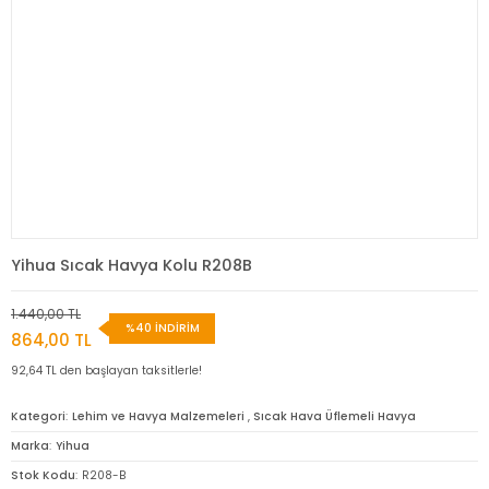
Yihua Sıcak Havya Kolu R208B
1.440,00 TL
%40 İNDİRİM
864,00 TL
92,64 TL den başlayan taksitlerle!
Kategori
Lehim ve Havya Malzemeleri
,
Sıcak Hava Üflemeli Havya
Marka
Yihua
Stok Kodu
R208-B