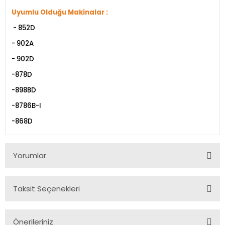
Uyumlu Olduğu Makinalar :
- 852D
- 902A
- 902D
-878D
-898BD
-8786B-I
-868D
Yorumlar
Taksit Seçenekleri
Bu ürüne ilk yorumu siz yapın!
Önerileriniz