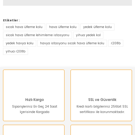
Yorum Yaz
Bu ürünün fiyat bilgisi, resim, ürün açıklamalarında ve diğer
konularda yetersiz gördüğünüz noktaları öneri formunu
Etiketler :
kullanarak tarafımıza iletebilirsiniz.
sıcak hava üfleme kolu
hava üfleme kolu
yedek üfleme kolu
Görüş ve önerileriniz için teşekkür ederiz.
sicak hava üfleme lehimleme istasyonu
yihua yedek kol
yedek havya kolu
havya istasyonu sıcak hava üfleme kolu
r208b
Ürün resmi kalitesiz, bozuk veya görüntülenemiyor.
yihua r208b
Ürün açıklamasında eksik bilgiler bulunuyor.
Ürün bilgilerinde hatalar bulunuyor.
Ürün fiyatı diğer sitelerden daha pahalı.
Bu ürüne benzer farklı alternatifler olmalı.
Hızlı Kargo
SSL ve Güvenlik
Siparişleriniz En Geç 24 Saat
Kredi kartı bilgileriniz 256bit SSL
İçerisinde Kargoda
sertifikası ile korunmaktadır.
Gönder