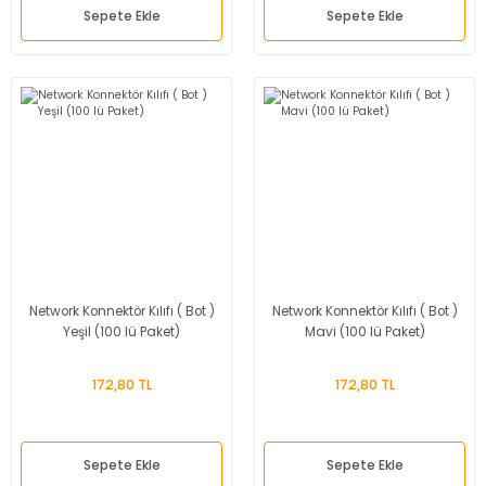
Dinamometre-
Sepete Ekle
Sepete Ekle
Newtonmetre
Torkmetre-Tork Ölçüm
Takometre
Shoremetre - Sertlik
Ölçer
Kumpas ve Mikrometre
Çeşitleri
Network Konnektör Kılıfı ( Bot )
Network Konnektör Kılıfı ( Bot )
Dijital Teraziler
Yeşil (100 lü Paket)
Mavi (100 lü Paket)
Diğer Ölçü Aletleri
172,80 TL
172,80 TL
Boya Kalınlığı Ölçer
Sepete Ekle
Sepete Ekle