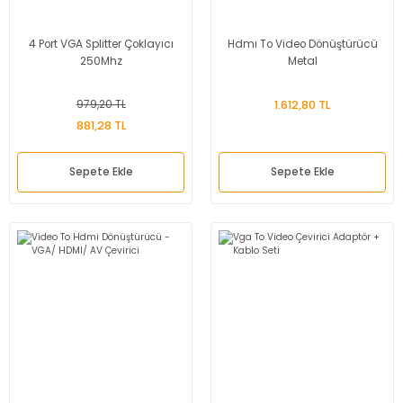
4 Port VGA Splitter Çoklayıcı
Hdmı To Video Dönüştürücü
250Mhz
Metal
979,20 TL
1.612,80 TL
881,28 TL
Sepete Ekle
Sepete Ekle