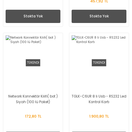
457,92 TL
Stokta Yok
Stokta Yok
TÜKENDİ
TÜKENDİ
Network Konnektör Kılıfı( bot )
TGLK-C6UR 8 li Usb - RS232 Led
Siyah (100 lü Paket)
Kontrol Kartı
172,80 TL
1.900,80 TL