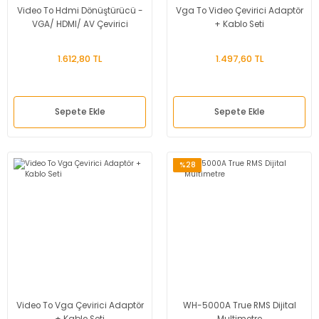
Video To Hdmi Dönüştürücü -
Vga To Video Çevirici Adaptör
VGA/ HDMI/ AV Çevirici
+ Kablo Seti
1.612,80 TL
1.497,60 TL
Sepete Ekle
Sepete Ekle
%28
Video To Vga Çevirici Adaptör
WH-5000A True RMS Dijital
+ Kablo Seti
Multimetre