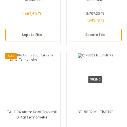
1.497,60 TL
2.707,20 TL
1.949,18 TL
Sepete Ekle
Sepete Ekle
%34
TÜKENDİ
TA-218A Alarm Saat Takvimli
DT-5802 MULTİMETRE
Dijital Termometre