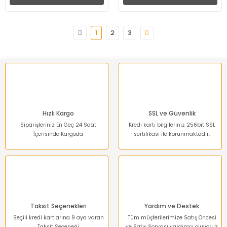
1
2
3
Hızlı Kargo
SSL ve Güvenlik
Siparişleriniz En Geç 24 Saat
Kredi kartı bilgileriniz 256bit SSL
İçerisinde Kargoda
sertifikası ile korunmaktadır.
Taksit Seçenekleri
Yardım ve Destek
Seçili kredi kartlarına 9 aya varan
Tüm müşterilerimize Satış Öncesi
Taksit Seçeneği
ve Satış Sonrası yardımcı oluyoruz