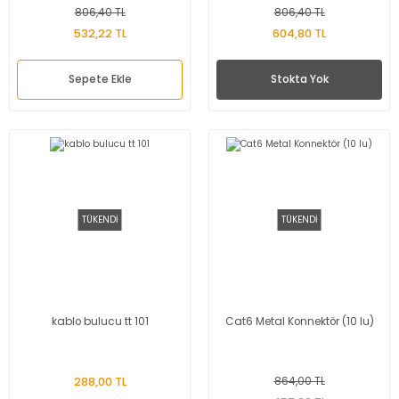
806,40 TL
806,40 TL
532,22 TL
604,80 TL
Sepete Ekle
Stokta Yok
TÜKENDİ
TÜKENDİ
kablo bulucu tt 101
Cat6 Metal Konnektör (10 lu)
288,00 TL
864,00 TL