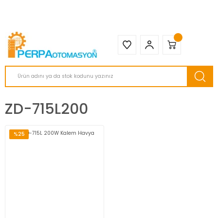
2950 TL ve Üstü Tüm Siparişlerinizde KARGO BEDAVA ( HepsiJET )
ZD-715L200
%25