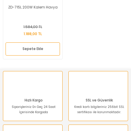
ZD-715L 200W Kalem Havya
1.584,00 TL
1.188,00 TL
Sepete Ekle
Hızlı Kargo
SSL ve Güvenlik
Siparişleriniz En Geç 24 Saat
Kredi kartı bilgileriniz 256bit SSL
İçerisinde Kargoda
sertifikası ile korunmaktadır.