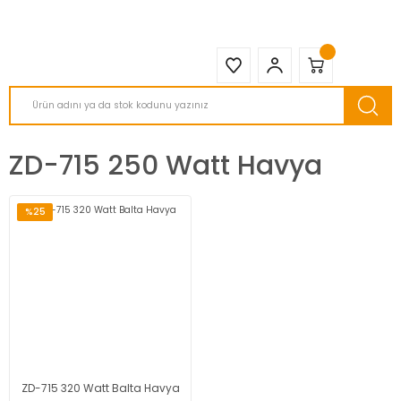
2950 TL ve Üstü Tüm Siparişlerinizde KARGO BEDAVA ( HepsiJET )
ZD-715 250 Watt Havya
%25
ZD-715 320 Watt Balta Havya