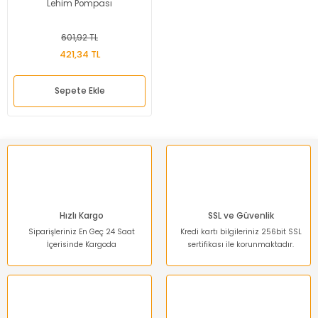
Lehim Pompası
601,92 TL
421,34 TL
Sepete Ekle
Hızlı Kargo
SSL ve Güvenlik
Siparişleriniz En Geç 24 Saat
Kredi kartı bilgileriniz 256bit SSL
İçerisinde Kargoda
sertifikası ile korunmaktadır.