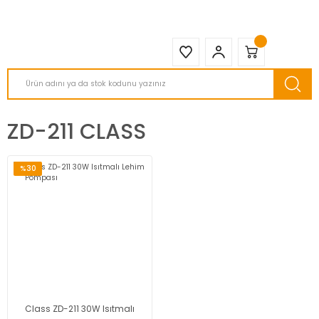
2950 TL ve Üstü Tüm Siparişlerinizde KARGO BEDAVA ( HepsiJET )
ZD-211 CLASS
%30
Class ZD-211 30W Isıtmalı