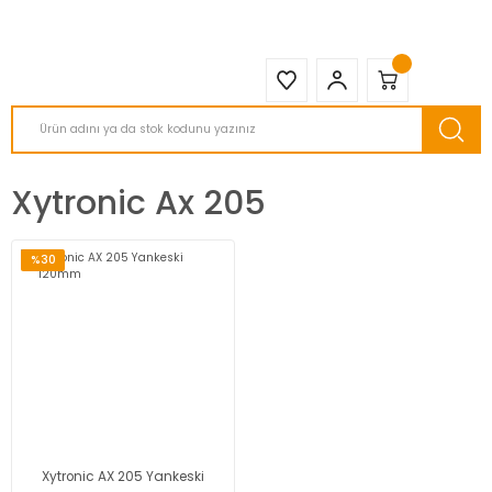
2950 TL ve Üstü Tüm Siparişlerinizde KARGO BEDAVA ( HepsiJET )
Xytronic Ax 205
%30
Xytronic AX 205 Yankeski