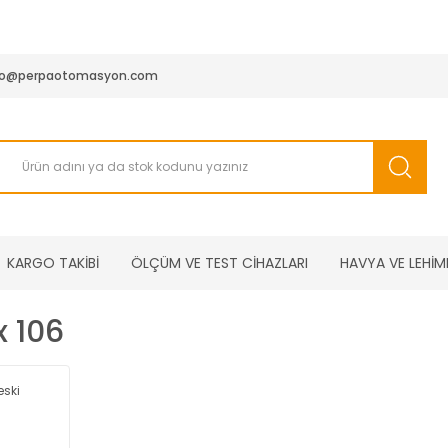
950 TL ve Üstü Tüm Siparişlerinizde KARGO BEDAVA ( HepsiJET
fo@perpaotomasyon.com
KARGO TAKİBİ
ÖLÇÜM VE TEST CİHAZLARI
HAVYA VE LEHİM
x 106