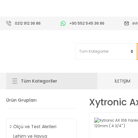
2
0212 912 36 86
+90 552 545 36 86
in
İLETİŞİM
Tüm Kategoriler
Xytronic A
Ürün Grupları
Ölçü ve Test Aletleri
Lehim ve Havya