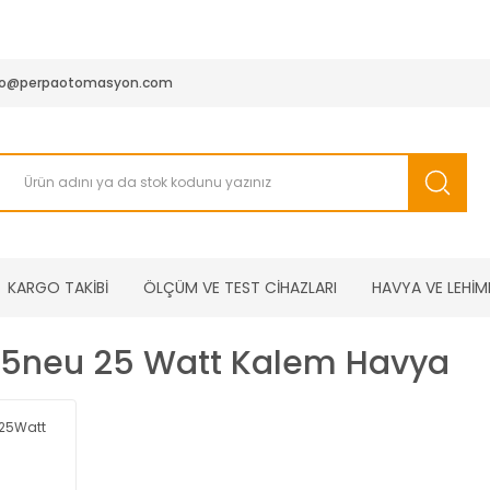
950 TL ve Üstü Tüm Siparişlerinizde KARGO BEDAVA ( HepsiJET
fo@perpaotomasyon.com
KARGO TAKİBİ
ÖLÇÜM VE TEST CİHAZLARI
HAVYA VE LEHİM
25neu 25 Watt Kalem Havya