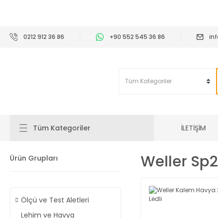
2
0212 912 36 86
+90 552 545 36 86
in
İLETİŞİM
Tüm Kategoriler
Weller Sp
Ürün Grupları
Ölçü ve Test Aletleri
Lehim ve Havya