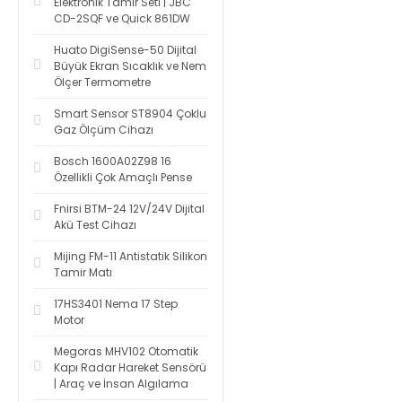
Elektronik Tamir Seti | JBC
CD-2SQF ve Quick 861DW
Huato DigiSense-50 Dijital
Büyük Ekran Sıcaklık ve Nem
Ölçer Termometre
Smart Sensor ST8904 Çoklu
Gaz Ölçüm Cihazı
Bosch 1600A02Z98 16
Özellikli Çok Amaçlı Pense
Fnirsi BTM-24 12V/24V Dijital
Akü Test Cihazı
Mijing FM-11 Antistatik Silikon
Tamir Matı
17HS3401 Nema 17 Step
Motor
Megoras MHV102 Otomatik
Kapı Radar Hareket Sensörü
| Araç ve İnsan Algılama