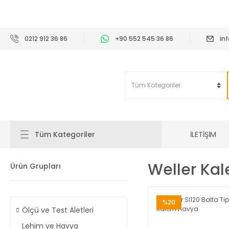
2
0212 912 36 86
+90 552 545 36 86
in
İLETİŞİM
Tüm Kategoriler
Weller Ka
Ürün Grupları
%20
Ölçü ve Test Aletleri
Lehim ve Havya