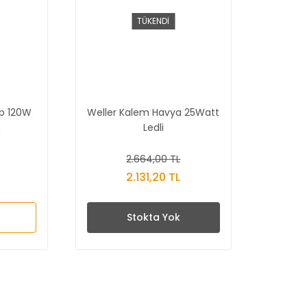
TÜKENDİ
ip 120W
Weller Kalem Havya 25Watt
a
Ledli
2.664,00 TL
2.131,20 TL
Stokta Yok