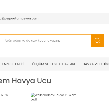
950 TL ve Üstü Tüm Siparişlerinizde KARGO BEDAVA ( HepsiJET
fo@perpaotomasyon.com
KARGO TAKİBİ
ÖLÇÜM VE TEST CİHAZLARI
HAVYA VE LEHİM
lem Havya Ucu