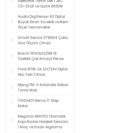
Elektronik Tamir Seti | JBC
CD-2SQF ve Quick 861DW
Huato DigiSense-50 Dijital
Büyük Ekran Sıcaklık ve Nem
Ölçer Termometre
Smart Sensor ST8904 Çoklu
Gaz Ölçüm Cihazı
Bosch 1600A02Z98 16
Özellikli Çok Amaçlı Pense
Fnirsi BTM-24 12V/24V Dijital
Akü Test Cihazı
Mijing FM-11 Antistatik Silikon
Tamir Matı
17HS3401 Nema 17 Step
Motor
Megoras MHV102 Otomatik
Kapı Radar Hareket Sensörü
| Araç ve İnsan Algılama