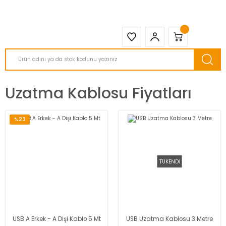
2950 TL ve Üstü Tüm Siparişlerinizde KARGO BEDAVA ( HepsiJET )
Uzatma Kablosu Fiyatları
%23
TÜKENDİ
USB A Erkek - A Dişi Kablo 5 Mt
USB Uzatma Kablosu 3 Metre