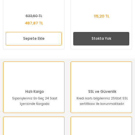
633,60 TL
115,20 TL
487,87 TL
Sepete Ekle
Stokta Yok
Hızlı Kargo
SSL ve Güvenlik
Siparişleriniz En Geç 24 Saat
Kredi kartı bilgileriniz 256bit SSL
İçerisinde Kargoda
sertifikası ile korunmaktadır.