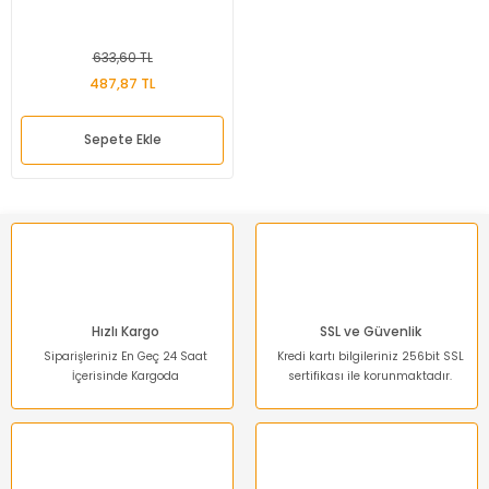
633,60 TL
487,87 TL
Sepete Ekle
Hızlı Kargo
SSL ve Güvenlik
Siparişleriniz En Geç 24 Saat
Kredi kartı bilgileriniz 256bit SSL
İçerisinde Kargoda
sertifikası ile korunmaktadır.