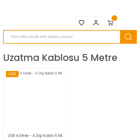
2950 TL ve Üstü Tüm Siparişlerinizde KARGO BEDAVA ( HepsiJET )
Uzatma Kablosu 5 Metre
%23
USB A Erkek - A Dişi Kablo 5 Mt