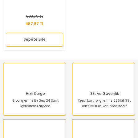
633,60 TL
487,87 TL
Sepete Ekle
Hızlı Kargo
SSL ve Güvenlik
Siparişleriniz En Geç 24 Saat
Kredi kartı bilgileriniz 256bit SSL
İçerisinde Kargoda
sertifikası ile korunmaktadır.