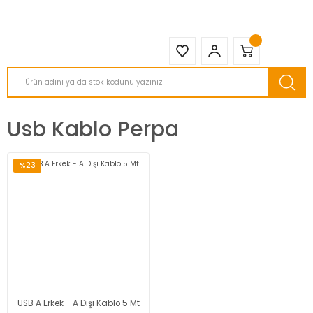
2950 TL ve Üstü Tüm Siparişlerinizde KARGO BEDAVA ( HepsiJET )
Usb Kablo Perpa
%23
USB A Erkek - A Dişi Kablo 5 Mt