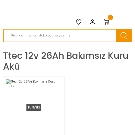
2950 TL ve Üstü Tüm Siparişlerinizde KARGO BEDAVA ( HepsiJET )
Ttec 12v 26Ah Bakımsız Kuru
Akü
TÜKENDİ