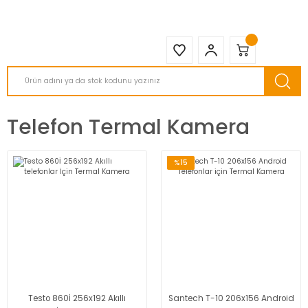
2950 TL ve Üstü Tüm Siparişlerinizde KARGO BEDAVA ( HepsiJET )
Telefon Termal Kamera
%15
Testo 860İ 256x192 Akıllı
Santech T-10 206x156 Android