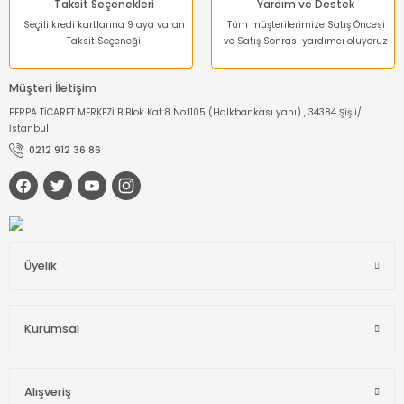
Taksit Seçenekleri
Yardım ve Destek
Seçili kredi kartlarına 9 aya varan
Tüm müşterilerimize Satış Öncesi
Taksit Seçeneği
ve Satış Sonrası yardımcı oluyoruz
Müşteri İletişim
PERPA TİCARET MERKEZİ B Blok Kat:8 No:1105 (Halkbankası yanı) , 34384 Şişli/
İstanbul
0212 912 36 86
Üyelik
Kurumsal
Alışveriş