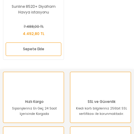
Sunline 852D+ Diyafram
Havya istasyonu
7.488,00 TL
4.492,80 TL
Sepete Ekle
Hızlı Kargo
SSL ve Güvenlik
Siparişleriniz En Geç 24 Saat
Kredi kartı bilgileriniz 256bit SSL
İçerisinde Kargoda
sertifikası ile korunmaktadır.