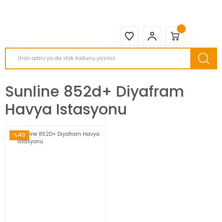
2950 TL ve Üstü Tüm Siparişlerinizde KARGO BEDAVA ( HepsiJET )
Sunline 852d+ Diyafram
Havya Istasyonu
%40