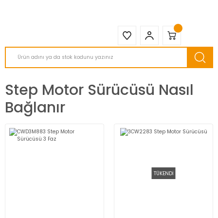
2950 TL ve Üstü Tüm Siparişlerinizde KARGO BEDAVA ( HepsiJET )
Step Motor Sürücüsü Nasıl
Bağlanır
TÜKENDİ