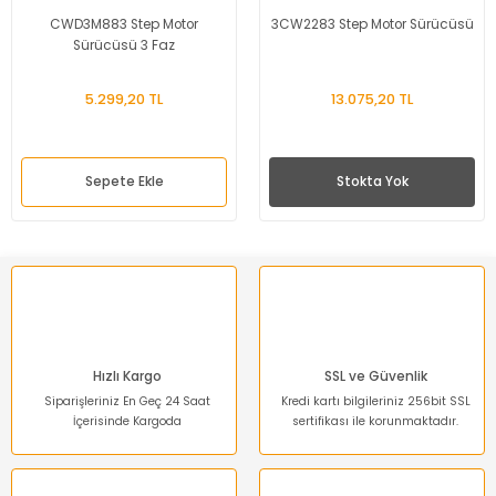
CWD3M883 Step Motor
3CW2283 Step Motor Sürücüsü
Sürücüsü 3 Faz
5.299,20 TL
13.075,20 TL
Sepete Ekle
Stokta Yok
Hızlı Kargo
SSL ve Güvenlik
Siparişleriniz En Geç 24 Saat
Kredi kartı bilgileriniz 256bit SSL
İçerisinde Kargoda
sertifikası ile korunmaktadır.