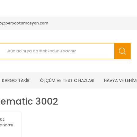
950 TL ve Üstü Tüm Siparişlerinizde KARGO BEDAVA ( HepsiJET
fo@perpaotomasyon.com
KARGO TAKİBİ
ÖLÇÜM VE TEST CİHAZLARI
HAVYA VE LEHİM
uematic 3002