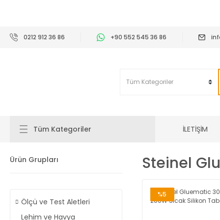
2
0212 912 36 86
+90 552 545 36 86
in
İLETİŞİM
Tüm Kategoriler
Steinel Gl
Ürün Grupları
%5
Ölçü ve Test Aletleri
Lehim ve Havya