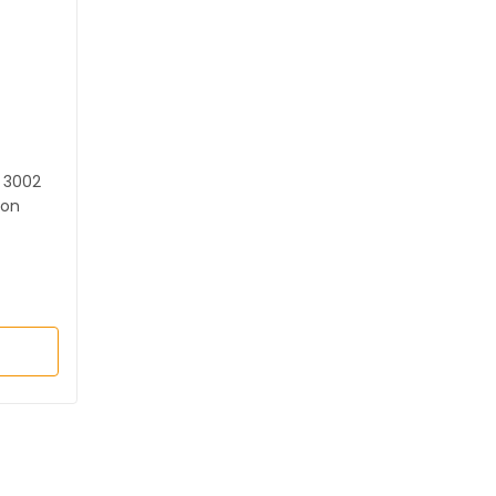
 3002
kon