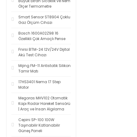
Büyük Ekran Sıcaklık ve Nem
Ölçer Termometre
Smart Sensor ST8904 Çoklu
Gaz Ölçüm Cihazı
Bosch 1600A02Z98 16
Özellikli Çok Amaçlı Pense
Fnirsi BTM-24 12V/24V Dijital
Akü Test Cihazı
Mijing FM-11 Antistatik Silikon
Tamir Matı
17HS3401 Nema 17 Step
Motor
Megoras MHV102 Otomatik
Kapı Radar Hareket Sensörü
| Araç ve İnsan Algılama
Cepini SP-100 100W
Taşınabilir Katlanabilir
Güneş Paneli