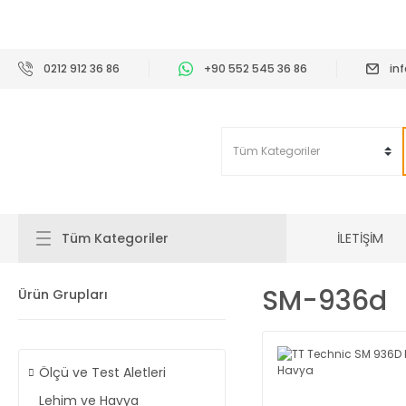
2
0212 912 36 86
+90 552 545 36 86
in
İLETİŞİM
Tüm Kategoriler
SM-936d
Ürün Grupları
Ölçü ve Test Aletleri
Lehim ve Havya