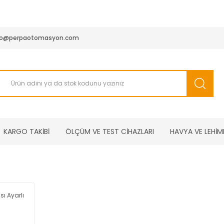
950 TL ve Üstü Tüm Siparişlerinizde KARGO BEDAVA ( HepsiJET
fo@perpaotomasyon.com
KARGO TAKİBİ
ÖLÇÜM VE TEST CİHAZLARI
HAVYA VE LEHİM