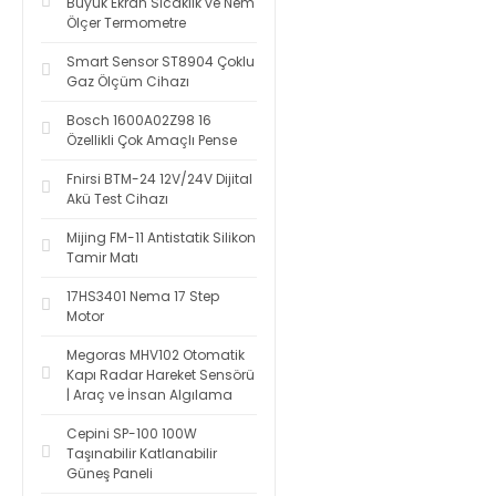
Büyük Ekran Sıcaklık ve Nem
Ölçer Termometre
Smart Sensor ST8904 Çoklu
Gaz Ölçüm Cihazı
Bosch 1600A02Z98 16
Özellikli Çok Amaçlı Pense
Fnirsi BTM-24 12V/24V Dijital
Akü Test Cihazı
Mijing FM-11 Antistatik Silikon
Tamir Matı
17HS3401 Nema 17 Step
Motor
Megoras MHV102 Otomatik
Kapı Radar Hareket Sensörü
| Araç ve İnsan Algılama
Cepini SP-100 100W
Taşınabilir Katlanabilir
Güneş Paneli