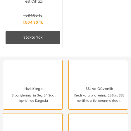
Test Cihazı
1.584,00 TL
1.504,80 TL
Stokta Yok
Hızlı Kargo
SSL ve Güvenlik
Siparişleriniz En Geç 24 Saat
Kredi kartı bilgileriniz 256bit SSL
İçerisinde Kargoda
sertifikası ile korunmaktadır.