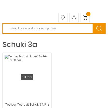
2950 TL ve Üstü Tüm Siparişlerinizde KARGO BEDAVA ( HepsiJET )
Schuki 3a
TÜKENDİ
Testboy Testavit Schuki 3A Priz