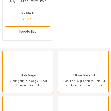
4C/0 6A Endüstriyel Röle
659,34 TL
329,67 TL
Sepete Ekle
Hızlı Kargo
SSL ve Güvenlik
Siparişleriniz En Geç 24 Saat
Kredi kartı bilgileriniz 256bit SSL
İçerisinde Kargoda
sertifikası ile korunmaktadır.