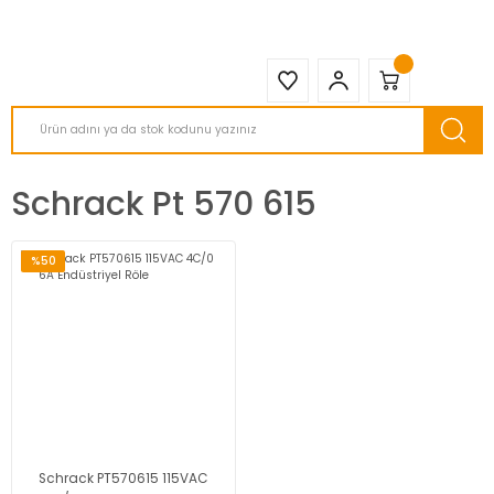
2950 TL ve Üstü Tüm Siparişlerinizde KARGO BEDAVA ( HepsiJET )
Schrack Pt 570 615
%50
Schrack PT570615 115VAC