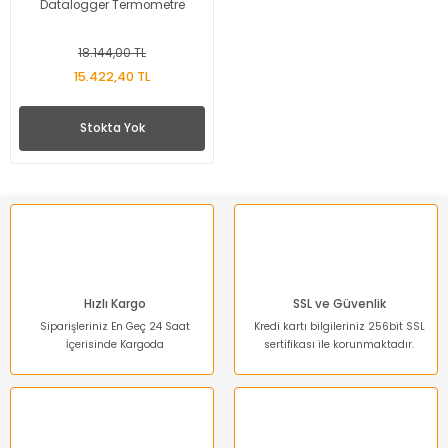
Datalogger Termometre
18.144,00 TL
15.422,40 TL
Stokta Yok
Hızlı Kargo
SSL ve Güvenlik
Siparişleriniz En Geç 24 Saat
Kredi kartı bilgileriniz 256bit SSL
İçerisinde Kargoda
sertifikası ile korunmaktadır.