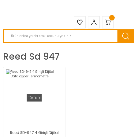
2950 TL ve Üstü Tüm Siparişlerinizde KARGO BEDAVA ( HepsiJET )
Reed Sd 947
TÜKENDİ
Reed SD-947 4 Girişli Dijital