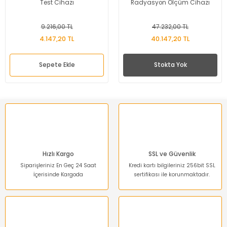
Test Cihazı
Radyasyon Ölçüm Cihazı
9.216,00 TL
47.232,00 TL
4.147,20 TL
40.147,20 TL
Sepete Ekle
Stokta Yok
Hızlı Kargo
SSL ve Güvenlik
Siparişleriniz En Geç 24 Saat
Kredi kartı bilgileriniz 256bit SSL
İçerisinde Kargoda
sertifikası ile korunmaktadır.