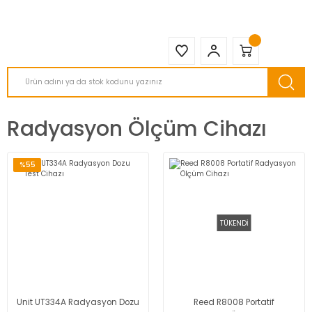
2950 TL ve Üstü Tüm Siparişlerinizde KARGO BEDAVA ( HepsiJET )
Radyasyon Ölçüm Cihazı
%55
TÜKENDİ
Unit UT334A Radyasyon Dozu
Reed R8008 Portatif