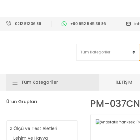
2
0212 912 36 86
+90 552 545 36 86
in
İLETİŞİM
Tüm Kategoriler
PM-037CN 
Ürün Grupları
Ölçü ve Test Aletleri
Lehim ve Havya