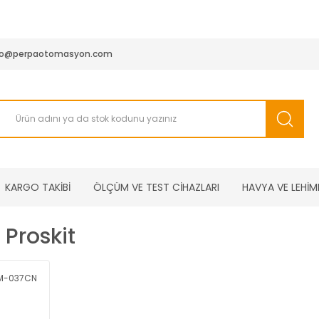
950 TL ve Üstü Tüm Siparişlerinizde KARGO BEDAVA ( HepsiJET
fo@perpaotomasyon.com
KARGO TAKİBİ
ÖLÇÜM VE TEST CİHAZLARI
HAVYA VE LEHİM
Proskit