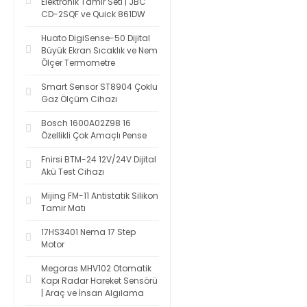
Elektronik Tamir Seti | JBC
CD-2SQF ve Quick 861DW
Huato DigiSense-50 Dijital
Büyük Ekran Sıcaklık ve Nem
Ölçer Termometre
Smart Sensor ST8904 Çoklu
Gaz Ölçüm Cihazı
Bosch 1600A02Z98 16
Özellikli Çok Amaçlı Pense
Fnirsi BTM-24 12V/24V Dijital
Akü Test Cihazı
Mijing FM-11 Antistatik Silikon
Tamir Matı
17HS3401 Nema 17 Step
Motor
Megoras MHV102 Otomatik
Kapı Radar Hareket Sensörü
| Araç ve İnsan Algılama