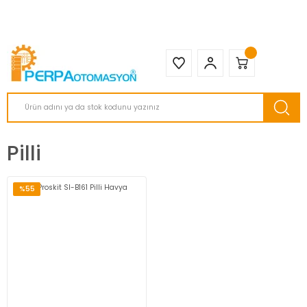
2950 TL ve Üstü Tüm Siparişlerinizde KARGO BEDAVA ( HepsiJET )
Pilli
%55