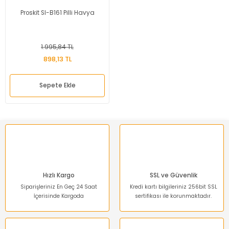
Proskit SI-B161 Pilli Havya
1.995,84 TL
898,13 TL
Sepete Ekle
Hızlı Kargo
SSL ve Güvenlik
Siparişleriniz En Geç 24 Saat
Kredi kartı bilgileriniz 256bit SSL
İçerisinde Kargoda
sertifikası ile korunmaktadır.