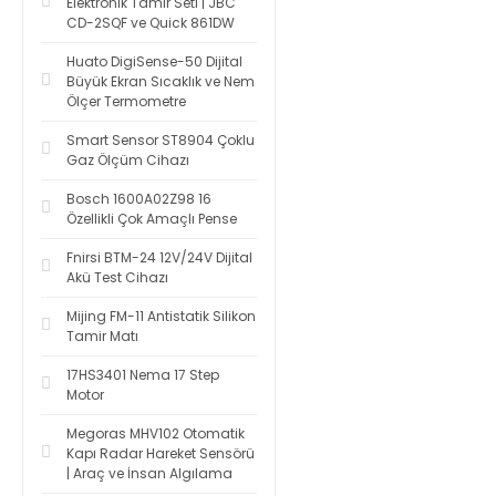
Elektronik Tamir Seti | JBC
CD-2SQF ve Quick 861DW
Huato DigiSense-50 Dijital
Büyük Ekran Sıcaklık ve Nem
Ölçer Termometre
Smart Sensor ST8904 Çoklu
Gaz Ölçüm Cihazı
Bosch 1600A02Z98 16
Özellikli Çok Amaçlı Pense
Fnirsi BTM-24 12V/24V Dijital
Akü Test Cihazı
Mijing FM-11 Antistatik Silikon
Tamir Matı
17HS3401 Nema 17 Step
Motor
Megoras MHV102 Otomatik
Kapı Radar Hareket Sensörü
| Araç ve İnsan Algılama