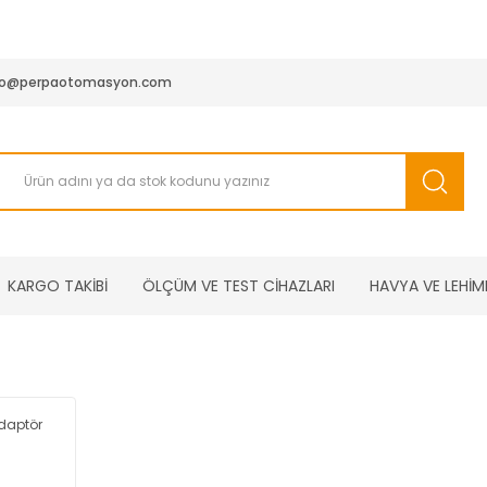
950 TL ve Üstü Tüm Siparişlerinizde KARGO BEDAVA ( HepsiJET
fo@perpaotomasyon.com
KARGO TAKİBİ
ÖLÇÜM VE TEST CİHAZLARI
HAVYA VE LEHİM