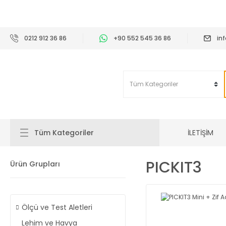
2
0212 912 36 86
+90 552 545 36 86
in
İLETİŞİM
Tüm Kategoriler
PICKIT3
Ürün Grupları
Ölçü ve Test Aletleri
Lehim ve Havya