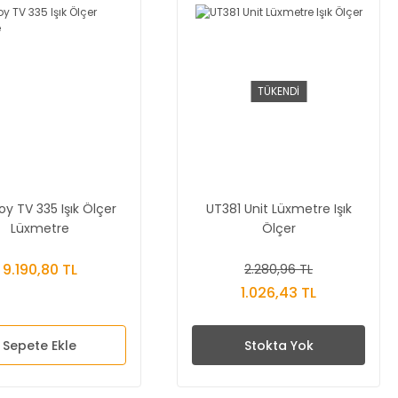
TÜKENDİ
y TV 335 Işık Ölçer
UT381 Unit Lüxmetre Işık
Lüxmetre
Ölçer
9.190,80 TL
2.280,96 TL
1.026,43 TL
Sepete Ekle
Stokta Yok