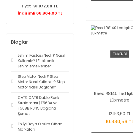
Fiyat :
91.872,00 TL
Fiyat :
2.787,60 TL
Fiyat :
6.
ndirimli 68.904,00 TL
İndirimli 2.425,21 TL
İndirimli
Bloglar
TÜKENDİ
Lehim Pastası Nedir? Nasıl
Kullanılır? | Elektronik
Lehimleme Rehberi
Step Motor Nedir? Step
Motor Nasıl Kullanılır? Step
Motor Nasıl Bağlanır?
Reed R8140 Led Işı
CAT5 CAT6 Kablo Renk
Lüxmetre
Sıralaması | T568A ve
T568B RJ45 Bağlantı
12.153,60 TL
Şeması
10.330,56 T
En İyi Boya Ölçüm Cihazı
Markaları