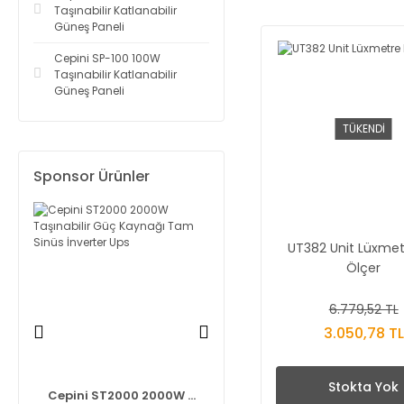
Taşınabilir Katlanabilir
Güneş Paneli
Cepini SP-100 100W
Taşınabilir Katlanabilir
Güneş Paneli
TÜKENDİ
Sponsor Ürünler
UT382 Unit Lüxmetr
Ölçer
6.779,52 TL
3.050,78 TL
Stokta Yok
pini ST2000 2000W ...
Knipex 975110 Networ ...
Ze-Tex 8586