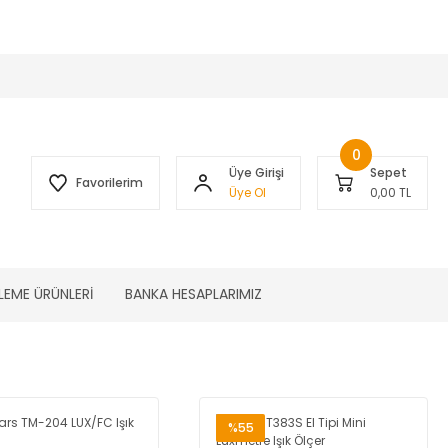
 )
0
Üye Girişi
Sepet
Favorilerim
Üye Ol
0,00 TL
LEME ÜRÜNLERİ
BANKA HESAPLARIMIZ
%55