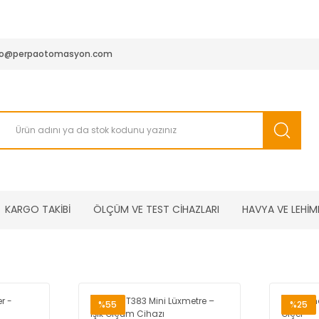
950 TL ve Üstü Tüm Siparişlerinizde KARGO BEDAVA ( HepsiJET
fo@perpaotomasyon.com
KARGO TAKİBİ
ÖLÇÜM VE TEST CİHAZLARI
HAVYA VE LEHİM
%55
%25