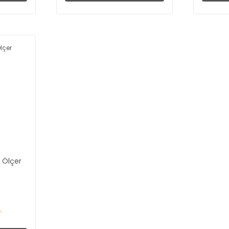
163,20 TL
Fiyat :
9.374,40 TL
Fiyat :
30.240,00 
 3.019,97 TL
İndirimli 4.218,48 TL
İndirimli 21.168,00
k Ölçer
L