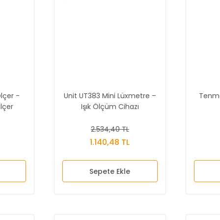
lçer -
Unit UT383 Mini Lüxmetre –
Tenma
lçer
Işık Ölçüm Cihazı
2.534,40 TL
1.140,48 TL
Sepete Ekle