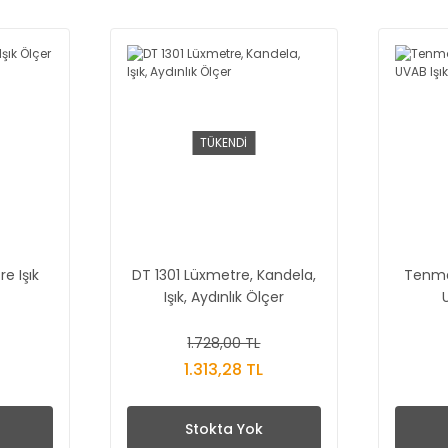
TÜKENDİ
e Işık
DT 1301 Lüxmetre, Kandela,
Tenma
Işık, Aydınlık Ölçer
1.728,00 TL
1.313,28 TL
Stokta Yok
D Sıcak H ...
Proskit MT-7029N Kab ...
Myscope My-7S 60X T