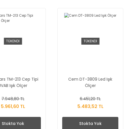
TÜKENDİ
TÜKENDİ
rs TM-213 Cep Tipi
Cem DT-3809 Led Işık
UVAB Işık Ölçer
Ölçer
7.948,80 TL
6.451,20 TL
5.961,60 TL
5.483,52 TL
Stokta Yok
Stokta Yok
i ...
Atetool AM877D+ 820W ...
Proskit CP-393 Konne ...