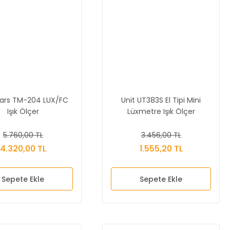
rs TM-204 LUX/FC
Unit UT383S El Tipi Mini
Işık Ölçer
Lüxmetre Işık Ölçer
5.760,00 TL
3.456,00 TL
4.320,00 TL
1.555,20 TL
Sepete Ekle
Sepete Ekle