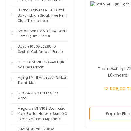
Huato DigiSense-50 Dijital
Büyük Ekran Sıcaklık ve Nem
Ölçer Termometre
Smart Sensor ST8904 Çoklu
Gaz Ölçüm Cihazı
Bosch 1600A02Z98 16
Özellikli Çok Amaçlı Pense
Fnirsi BTM-24 12V/24V Dijital
Akü Test Cihazı
Testo 540 Işık Ö
Lüxmetre
Mijing FM-11 Antistatik Silikon
Tamir Matı
12.006,00 T
17HS3401 Nema 17 Step
Motor
Megoras MHV102 Otomatik
Sepete Ekle
Kapı Radar Hareket Sensörü
| Araç ve İnsan Algılama
Cepini SP-200 200W