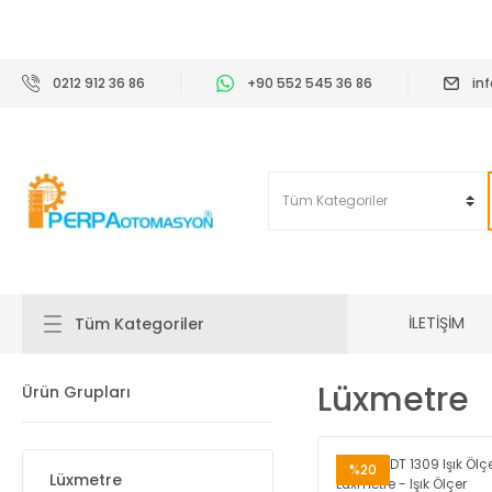
2
0212 912 36 86
+90 552 545 36 86
in
İLETİŞİM
Tüm Kategoriler
Lüxmetre
Ürün Grupları
%20
Lüxmetre