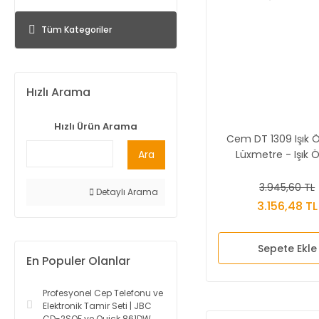
Tüm Kategoriler
Hızlı Arama
Hızlı Ürün Arama
Cem DT 1309 Işık Ö
Ara
Lüxmetre - Işık Ö
3.945,60 TL
Detaylı Arama
3.156,48 TL
Sepete Ekle
En Populer Olanlar
Profesyonel Cep Telefonu ve
Elektronik Tamir Seti | JBC
CD-2SQF ve Quick 861DW