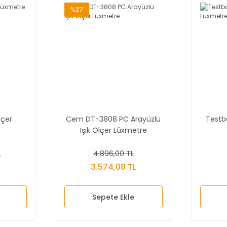
%27
lçer
Cem DT-3808 PC Arayüzlü
Testbo
Işık Ölçer Lüxmetre
L
4.896,00 TL
3.574,08 TL
Sepete Ekle