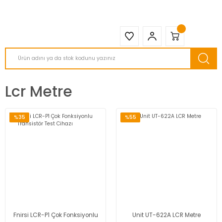
2950 TL ve Üstü Tüm Siparişlerinizde KARGO BEDAVA ( HepsiJET )
Lcr Metre
%35
%55
Fnirsi LCR-P1 Çok Fonksiyonlu
Unit UT-622A LCR Metre