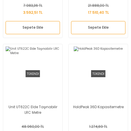
7.983,36 TL
21.888,00 TL
3.592,51 TL
17.510,40 TL
Sepete Ekle
Sepete Ekle
TÜKENDİ
TÜKENDİ
Unit UT622C Elde Taşınabilir
HoldPeak 36D Kapasitemetre
LRC Metre
48.960,00 TL
1.274,69 TL