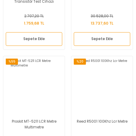
Transistör Test Cihazı
2.707,20 TL
30.528,00 TL
1.759,68 TL
13.737,60 TL
Sepete Ekle
Sepete Ekle
%55
%20
Proskit MT-5211 LCR Metre
Reed R5001 100Khz Lcr Metre
Multimetre