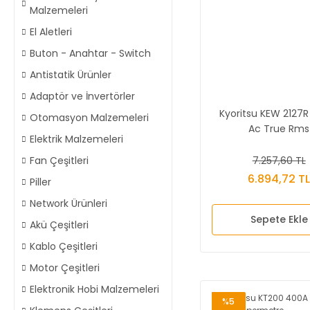
Malzemeleri
El Aletleri
Buton - Anahtar - Switch
Antistatik Ürünler
Adaptör ve İnvertörler
Kyoritsu KEW 2127R
Otomasyon Malzemeleri
Ac True Rms
Elektrik Malzemeleri
Pensampermet
7.257,60 TL
Fan Çeşitleri
6.894,72 T
Piller
Network Ürünleri
Sepete Ekle
Akü Çeşitleri
Kablo Çeşitleri
Motor Çeşitleri
Elektronik Hobi Malzemeleri
%5