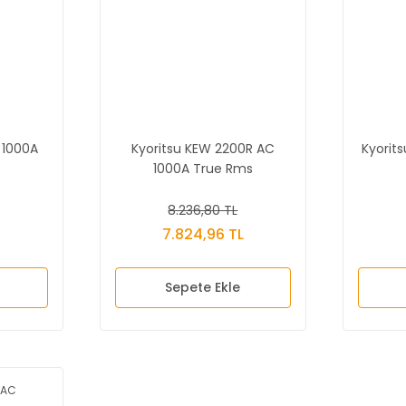
 1000A
Kyoritsu KEW 2200R AC
Kyorit
1000A True Rms
re
Pensampermetre
8.236,80 TL
L
7.824,96 TL
Sepete Ekle