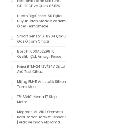
Elektronik Tamir Seti | JBC
CD-2SQF ve Quick 861DW
Huato DigiSense-50 Dijital
Büyük Ekran Sıcaklık ve Nem
Ölçer Termometre
Smart Sensor ST8904 Çoklu
Gaz Ölçüm Cihazı
Bosch 1600A02Z98 16
Özellikli Çok Amaçlı Pense
Fnirsi BTM-24 12V/24V Dijital
Akü Test Cihazı
Mijing FM-11 Antistatik Silikon
Tamir Matı
17HS3401 Nema 17 Step
Motor
Megoras MHV102 Otomatik
Kapı Radar Hareket Sensörü
| Araç ve İnsan Algılama