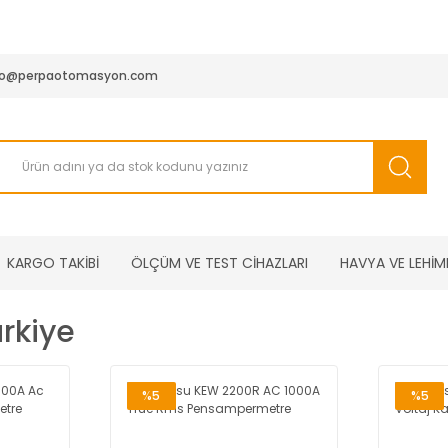
950 TL ve Üstü Tüm Siparişlerinizde KARGO BEDAVA ( HepsiJET
fo@perpaotomasyon.com
KARGO TAKİBİ
ÖLÇÜM VE TEST CİHAZLARI
HAVYA VE LEHİM
ürkiye
%5
%5