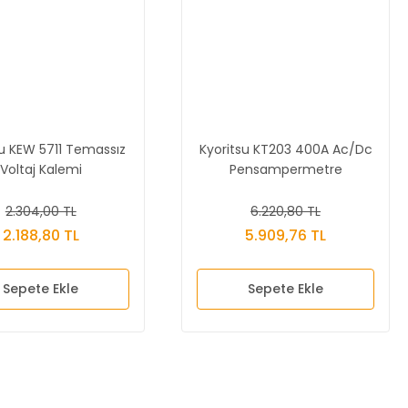
su KEW 5711 Temassız
Kyoritsu KT203 400A Ac/Dc
Voltaj Kalemi
Pensampermetre
2.304,00 TL
6.220,80 TL
2.188,80 TL
5.909,76 TL
Sepete Ekle
Sepete Ekle