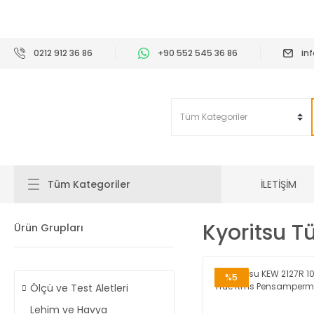
2
0212 912 36 86
+90 552 545 36 86
in
İLETİŞİM
Tüm Kategoriler
Kyoritsu T
Ürün Grupları
%5
Ölçü ve Test Aletleri
Lehim ve Havya