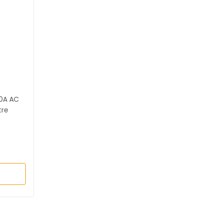
00A AC
re