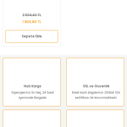
2.534,40 TL
1.900,80 TL
Sepete Ekle
Hızlı Kargo
SSL ve Güvenlik
Siparişleriniz En Geç 24 Saat
Kredi kartı bilgileriniz 256bit SSL
İçerisinde Kargoda
sertifikası ile korunmaktadır.