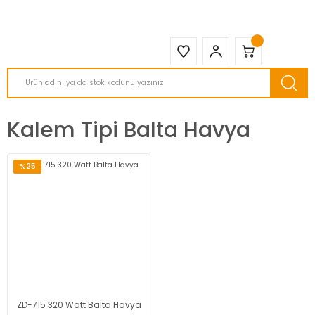
2950 TL ve Üstü Tüm Siparişlerinizde KARGO BEDAVA ( HepsiJET )
Kalem Tipi Balta Havya
%25
ZD-715 320 Watt Balta Havya